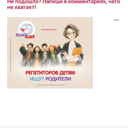
13 минут назад
Не подошло? Напиши в комментариях, чего
не хватает!