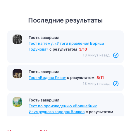
Последние результаты
Гость завершил
Тест «Гарри Поттер и философский камень»
с
Гость завершил
результатом
10/10
Тест на тему: «Итоги правления Бориса
Годунова»
с результатом
3/10
12 минут назад
13 минут назад
Гость завершил
Тест «Бедная Лиза»
с результатом
8/11
13 минут назад
Гость завершил
Тест по произведению «Волшебник
Изумрудного города» Волков
с результатом
10/10