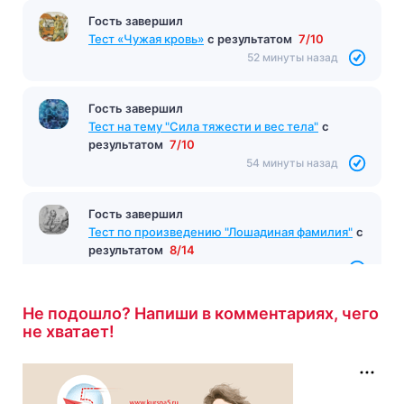
Гость завершил
Гость завершил
Тест по произведению «Одиссея» Гомер
с
Тест «Чужая кровь»
с результатом
7/10
результатом
10/10
52 минуты назад
46 минут назад
Гость завершил
Тест на тему "Сила тяжести и вес тела"
с
результатом
7/10
54 минуты назад
Гость завершил
Тест по произведению "Лошадиная фамилия"
с
результатом
8/14
1 час назад
Не подошло? Напиши в комментариях, чего
не хватает!