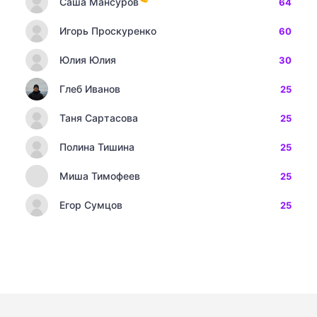
Саша Мансуров
64
Игорь Проскуренко
60
Юлия Юлия
30
Глеб Иванов
25
Таня Сартасова
25
Полина Тишина
25
Миша Тимофеев
25
Егор Сумцов
25