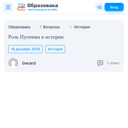
Вход
Образовака
❓
Вопросы
🏺
История
Роль Пугачева в истории
18 декабря, 2019
История
Gerard
1
ответ