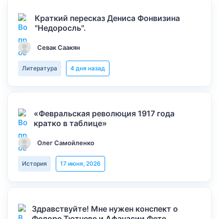
Краткий пересказ Дениса Фонвизина
"Недоросль".
Севак Саакян
Литература
4 дня назад
«Февральская революция 1917 года
кратко в таблице»
Олег Самойленко
История
17 июня, 2026
Здравствуйте! Мне нужен конспект о
Федоре Тютчеве и Афанасии Фете,