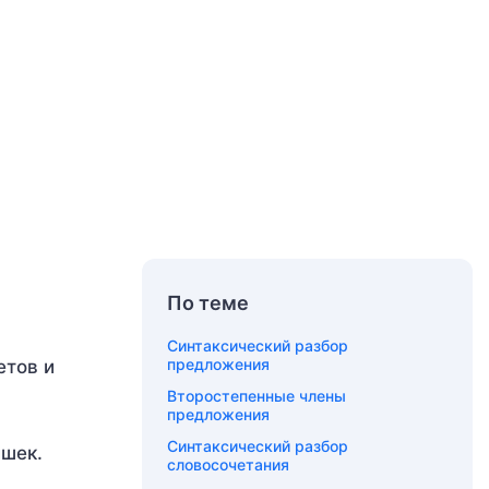
По теме
Синтаксический разбор
предложения
етов и
Второстепенные члены
предложения
Синтаксический разбор
ишек.
словосочетания