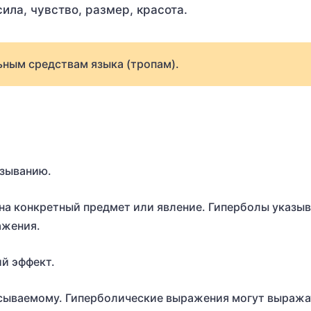
ла, чувство, размер, красота.
ьным средствам языка (тропам).
азыванию.
на конкретный предмет или явление. Гиперболы указыв
ажения.
й эффект.
сываемому. Гиперболические выражения могут выража