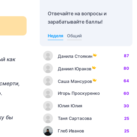
Отвечайте на вопросы и
зарабатывайте баллы!
Неделя
Общий
87
Данила Стоякин
ый как
80
Даниил Юраков
64
Саша Мансуров
 смерти,
.
Игорь Проскуренко
60
Юлия Юлия
30
ку бы
Таня Сартасова
25
Глеб Иванов
25