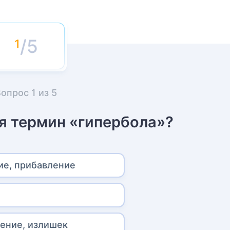
/5
Вопрос
1
из
5
я термин «гипербола»?
е, прибавление
ение, излишек