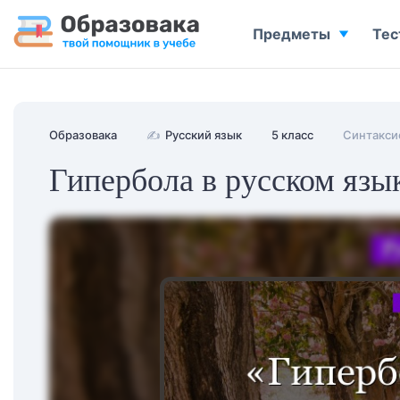
Предметы
Тес
Образовака
✍
Русский язык
5 класс
Синтаксис
Гипербола в русском язы