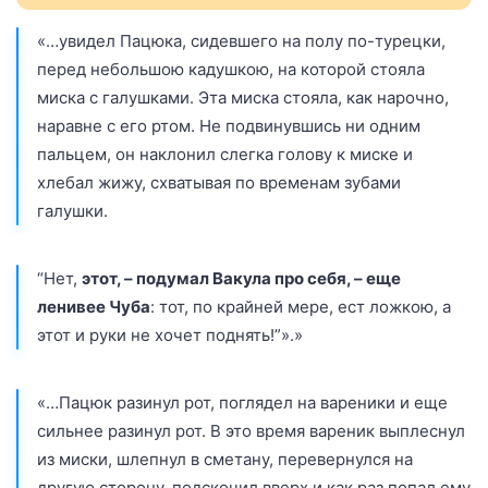
«…увидел Пацюка, сидевшего на полу по-турецки,
перед небольшою кадушкою, на которой стояла
миска с галушками. Эта миска стояла, как нарочно,
наравне с его ртом. Не подвинувшись ни одним
пальцем, он наклонил слегка голову к миске и
хлебал жижу, схватывая по временам зубами
галушки.
“Нет,
этот, – подумал Вакула про себя, – еще
ленивее Чуба
: тот, по крайней мере, ест ложкою, а
этот и руки не хочет поднять!”».»
«…Пацюк разинул рот, поглядел на вареники и еще
сильнее разинул рот. В это время вареник выплеснул
из миски, шлепнул в сметану, перевернулся на
другую сторону, подскочил вверх и как раз попал ему