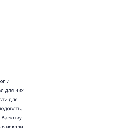
ог и
л для них
сти для
ледовать.
а Васютку
но искали