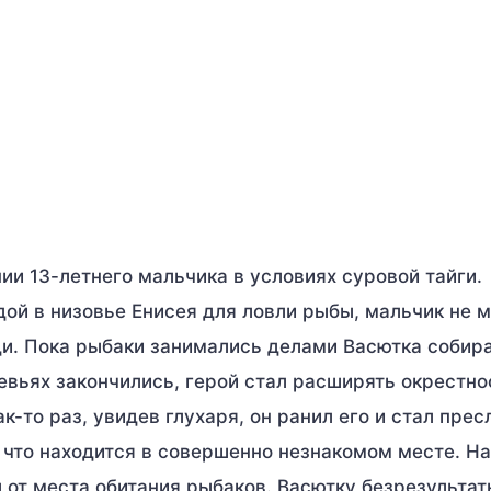
ии 13-летнего мальчика в условиях суровой тайги.
ой в низовье Енисея для ловли рыбы, мальчик не м
ди. Пока рыбаки занимались делами Васютка собира
евьях закончились, герой стал расширять окрестно
к-то раз, увидев глухаря, он ранил его и стал прес
, что находится в совершенно незнакомом месте. Н
л от места обитания рыбаков. Васютку безрезультат