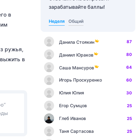
зарабатывайте баллы!
го в
Неделя
Общий
тим
87
Данила Стоякин
из ружья,
80
Даниил Юраков
 выжить в
64
Саша Мансуров
Игорь Проскуренко
60
Юлия Юлия
30
ро”
Егор Сумцов
25
оды
Глеб Иванов
25
Таня Сартасова
25