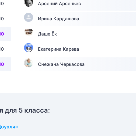
10
Арсений Арсеньев
10
Ирина Кардашова
10
Даше Ёк
10
Екатерина Карева
10
Снежана Черкасова
 для 5 класса:
Доуэля»