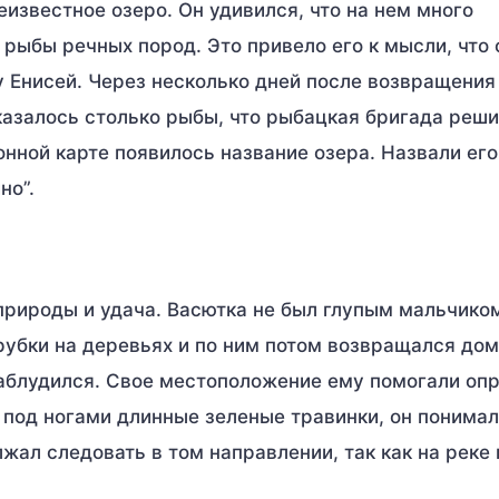
известное озеро. Он удивился, что на нем много
 рыбы речных пород. Это привело его к мысли, что 
ку Енисей. Через несколько дней после возвращени
казалось столько рыбы, что рыбацкая бригада реш
онной карте появилось название озера. Назвали его
но”.
природы и удача. Васютка не был глупым мальчиком
рубки на деревьях и по ним потом возвращался дом
заблудился. Свое местоположение ему помогали оп
под ногами длинные зеленые травинки, он понимал
лжал следовать в том направлении, так как на реке