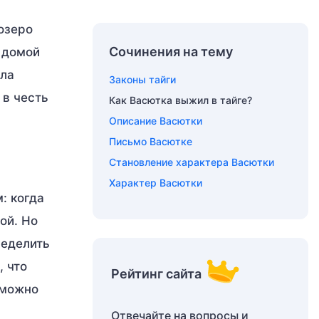
озеро
Сочинения на тему
я домой
ила
Законы тайги
 в честь
Как Васютка выжил в тайге?
Описание Васютки
Письмо Васютке
Становление характера Васютки
Характер Васютки
: когда
ой. Но
ределить
, что
Рейтинг сайта
 можно
Отвечайте на вопросы и