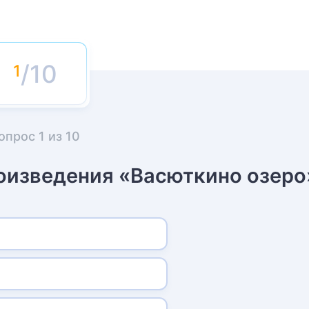
/10
опрос
1
из
10
роизведения «Васюткино озеро