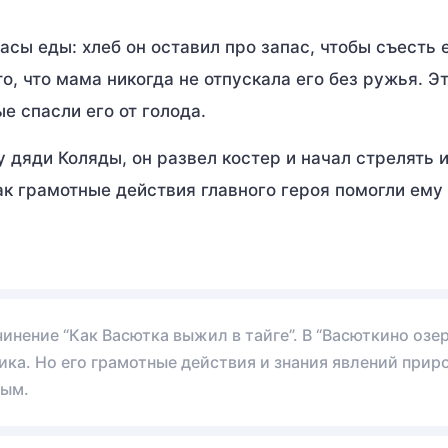
сы еды: хлеб он оставил про запас, чтобы съесть е
о, что мама никогда не отпускала его без ружья. Э
е спасли его от голода.
дяди Коляды, он развел костер и начал стрелять 
Так грамотные действия главного героя помогли ему
нение “Как Васютка выжил в тайге”. В “Васюткино озе
ика. Но его грамотные действия и знания явлений прир
мым.