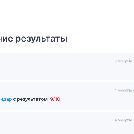
ие результаты
4 минуты 
4 минуты 
айдар
с результатом
9/10
4 минуты 