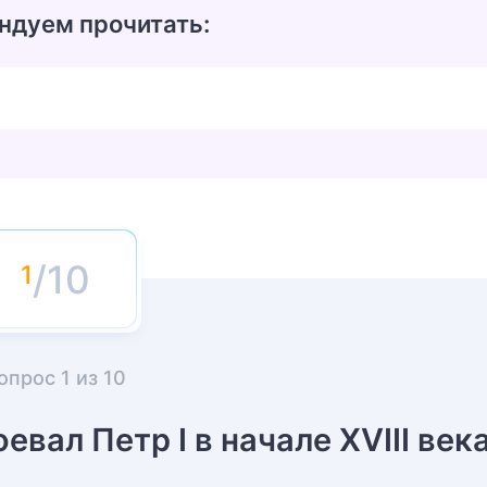
ндуем прочитать:
/10
опрос
1
из
10
вал Петр I в начале XVIII век