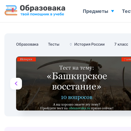
Предметы
Тес
Образовака
Тесты
🏺
История России
7 класс