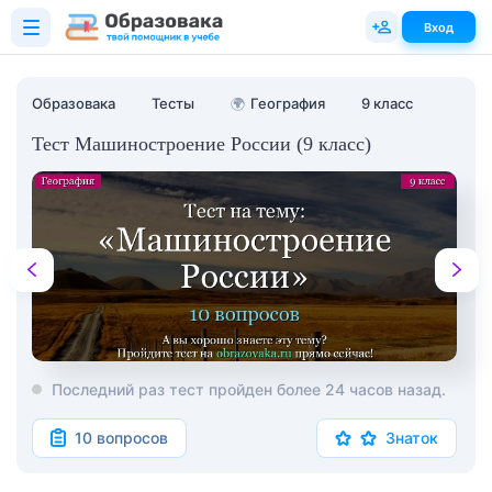
Вход
Образовака
Тесты
🌍
География
9 класс
Тест Машиностроение России (9 класс)
Последний раз тест пройден более 24 часов назад.
10 вопросов
Знаток