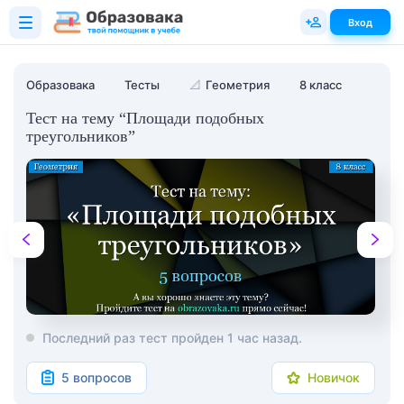
Вход
Образовака
Тесты
📐
Геометрия
8 класс
Тест на тему “Площади подобных
треугольников”
Последний раз тест пройден 1 час назад.
5 вопросов
Новичок