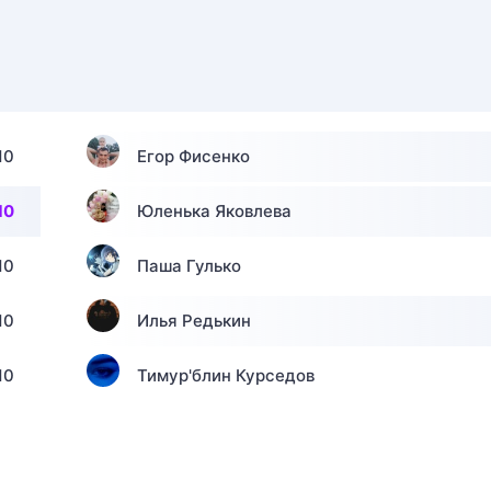
10
Егор Фисенко
10
Юленька Яковлева
10
Паша Гулько
10
Илья Редькин
10
Тимур'блин Курседов