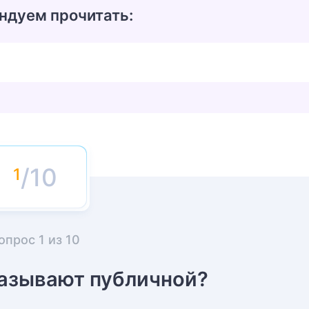
ндуем прочитать:
/10
опрос
1
из
10
называют публичной?