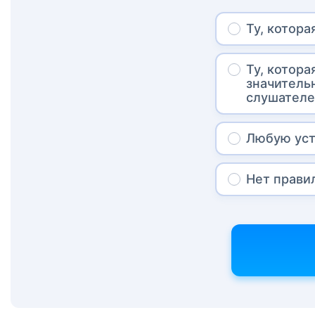
Ту, котора
Ту, котора
значитель
слушател
Любую уст
Нет прави