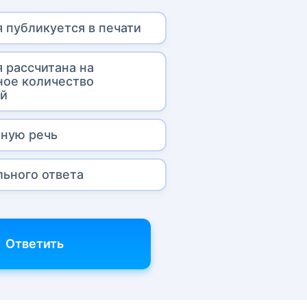
я публикуется в печати
я рассчитана на
ное количество
ей
ную речь
льного ответа
Ответить