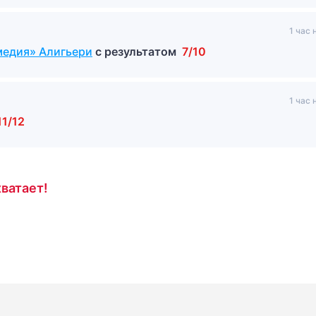
1 час 
медия» Алигьери
с результатом
7/10
1 час 
11/12
ватает!