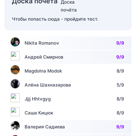
Доска почёта
Чтобы попасть сюда - пройдите тест.
Nikita Romanov
9/9
Андрей Смирнов
9/9
Magdolna Modok
8/9
Алёна Шахназарова
5/9
Jjjj Hhtvgyg
8/9
Саша Кицюк
8/9
Валерия Садиева
9/9