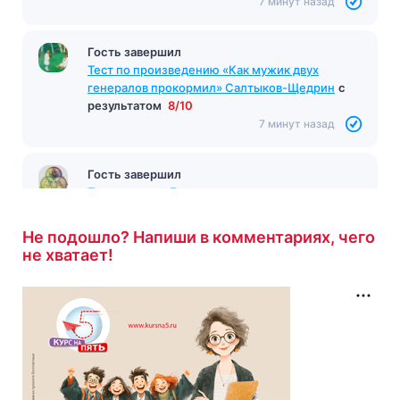
7 минут назад
Гость завершил
Тест по произведению «Как мужик двух
генералов прокормил» Салтыков-Щедрин
с
результатом
8/10
7 минут назад
Гость завершил
Тест на тему «Естественные науки»
с
результатом
10/10
7 минут назад
Не подошло? Напиши в комментариях, чего
не хватает!