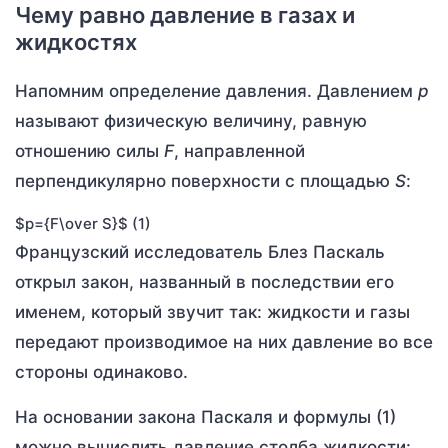
Чему равно давление в газах и
жидкостях
Напомним определение давления. Давлением
p
называют физическую величину, равную
отношению силы
F
, направленной
перпендикулярно поверхности с площадью
S
:
$p={F\over S}$ (1)
Французский исследователь Блез Паскаль
открыл закон, названный в последствии его
именем, который звучит так: жидкости и газы
передают производимое на них давление во все
стороны одинаково.
На основании закона Паскаля и формулы (1)
можно вычислить давление столба жидкости: