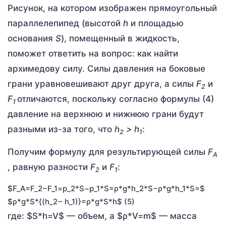
Рисунок, на котором изображен прямоугольный
параллелепипед (высотой
h
и площадью
основания
S
), помещенный в жидкость,
поможет ответить на вопрос: как найти
архимедову силу. Силы давления на боковые
грани уравновешивают друг друга, а силы
F
и
2
F
отличаются, поскольку согласно формулы (4)
1
давление на верхнюю и нижнюю грани будут
разными из-за того, что
h
>
h
:
2
1
Получим формулу для результирующей силы
F
A
, равную разности
F
и
F
:
2
1
$F_А=F_2−F_1=p_2*S−p_1*S=ρ*g*h_2*S−ρ*g*h_1*S=$
$ρ*g*S*{(h_2− h_1)}=ρ*g*S*h$ (5)
где: $S*h=V$ — объем, а $ρ*V=m$ — масса