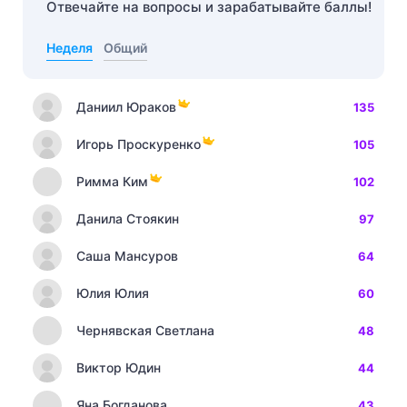
Отвечайте на вопросы и зарабатывайте баллы!
Неделя
Общий
Даниил Юраков
135
Игорь Проскуренко
105
Римма Ким
102
Данила Стоякин
97
Саша Мансуров
64
Юлия Юлия
60
Чернявская Светлана
48
Виктор Юдин
44
Яна Богданова
43