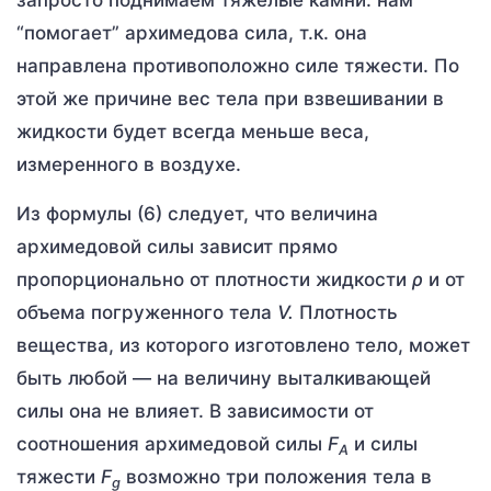
запросто поднимаем тяжелые камни: нам
“помогает” архимедова сила, т.к. она
направлена противоположно силе тяжести. По
этой же причине вес тела при взвешивании в
жидкости будет всегда меньше веса,
измеренного в воздухе.
Из формулы (6) следует, что величина
архимедовой силы зависит прямо
пропорционально от плотности жидкости
ρ
и от
объема погруженного тела
V
.
Плотность
вещества, из которого изготовлено тело, может
быть любой — на величину выталкивающей
силы она не влияет. В зависимости от
соотношения архимедовой силы
F
и силы
A
тяжести
F
возможно три положения тела в
g