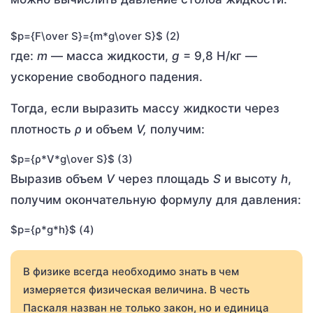
$p={F\over S}={m*g\over S}$ (2)
где:
m
— масса жидкости,
g
= 9,8 Н/кг —
ускорение свободного падения.
Тогда, если выразить массу жидкости через
плотность
ρ
и объем
V
,
получим:
$p={ρ*V*g\over S}$ (3)
Выразив объем
V
через площадь
S
и высоту
h
,
получим окончательную формулу для давления:
$p={ρ*g*h}$ (4)
В физике всегда необходимо знать в чем
измеряется физическая величина. В честь
Паскаля назван не только закон, но и единица