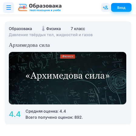
Вход
Образовака
🌡️
Физика
7 класс
Давление твёрдых тел, жидкостей и газов
Архимедова сила
Средняя оценка: 4.4
4.4
Всего получено оценок: 892.