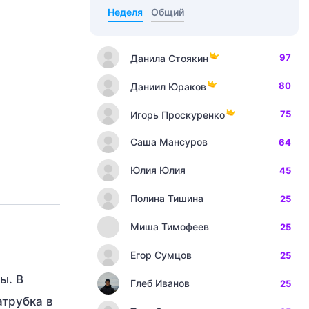
Неделя
Общий
97
Данила Стоякин
80
Даниил Юраков
75
Игорь Проскуренко
Саша Мансуров
64
Юлия Юлия
45
Полина Тишина
25
Миша Тимофеев
25
Егор Сумцов
25
ы. В
Глеб Иванов
25
атрубка в