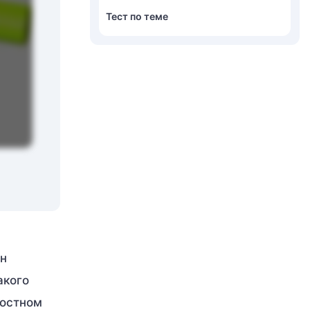
Тест по теме
он
акого
костном