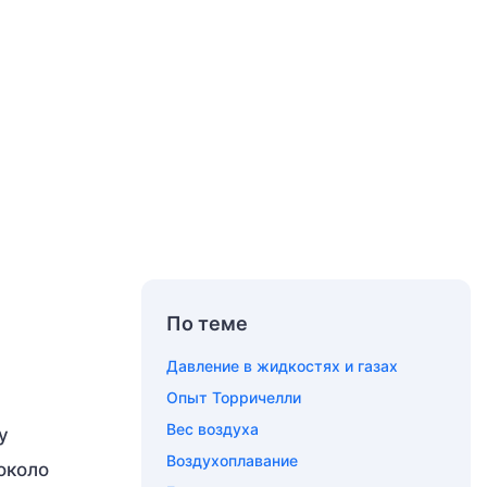
По теме
Давление в жидкостях и газах
Опыт Торричелли
Вес воздуха
у
Воздухоплавание
около