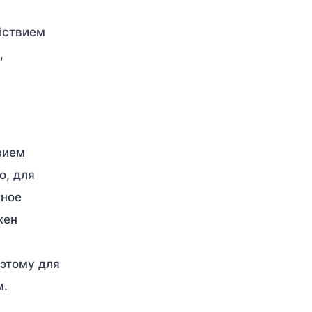
йствием
,
вием
о, для
ьное
жен
оэтому для
м.