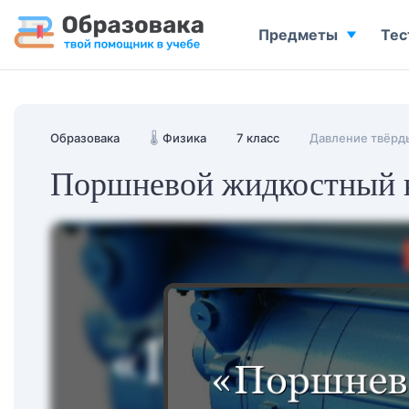
Предметы
Тес
Образовака
🌡️
Физика
7 класс
Давление твёрды
Поршневой жидкостный 