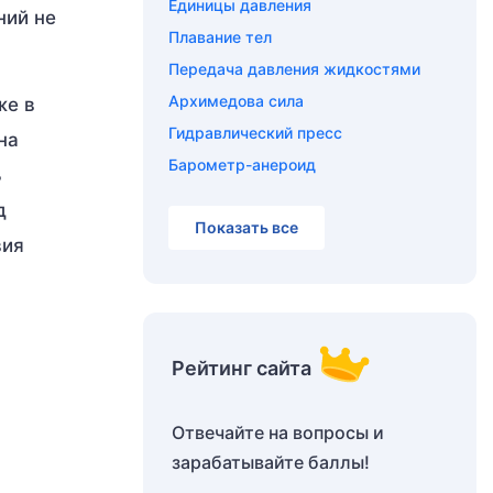
Единицы давления
ний не
Плавание тел
Передача давления жидкостями
Архимедова сила
же в
Гидравлический пресс
на
Барометр-анероид
ь
д
Показать все
вия
Рейтинг сайта
Отвечайте на вопросы и
зарабатывайте баллы!