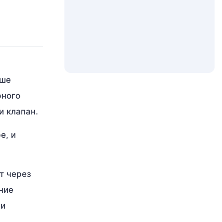
ьше
рного
и клапан.
е, и
т через
ние
 и