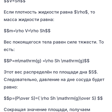
$$V=Sh$$
Если плотность жидкости равна $\rho$, то
масса жидкости равна:
$$m=\rho V=\rho Sh$$
Вес покоящегося тела равен силе тяжести. То
есть:
$$P=m\mathrm{g} =\rho Sh \mathrm{g}$$
Этот вес распределён по площади дна $S$.
Следовательно, давление на дне сосуда будет
равно:
$$p={P\over S}={ \rho Sh \mathrm{g}\over S} $$
Сокращая значение площади, получаем