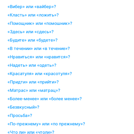
«вибер» или «вайбер»?
«класть» или «ложить»?
«помощник» или «помошник»?
«здесь» или «сдесь»?
«будите» или «будете»?
«в течении» или «в течение»?
«нравиться» или «нравится»?
«надеть» или «одеть»?
«красатуля» или «красотуля»?
«придти» или «прийти»?
«матрас» или «матрац»?
«более-менее» или «более менее»?
«безвкусный»?
«просьба»?
«по-прежнему» или «по прежнему»?
«что ли» или «чтоли»?