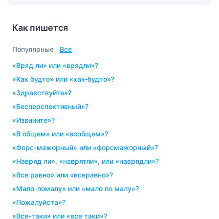
Как пишется
Популярные
Все
«вряд ли» или «врядли»?
«как будто» или «как-будто»?
«здравствуйте»?
«бесперспективный»?
«извините»?
«в общем» или «вообщем»?
«форс-мажорный» или «форсмажорный»?
«навряд ли», «наврятли», или «наврядли»?
«все равно» или «всеравно»?
«мало-помалу» или «мало по малу»?
«пожалуйста»?
«все-таки» или «все таки»?