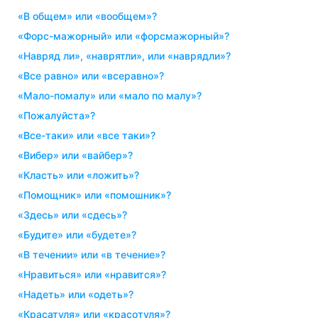
«в общем» или «вообщем»?
«форс-мажорный» или «форсмажорный»?
«навряд ли», «наврятли», или «наврядли»?
«все равно» или «всеравно»?
«мало-помалу» или «мало по малу»?
«пожалуйста»?
«все-таки» или «все таки»?
«вибер» или «вайбер»?
«класть» или «ложить»?
«помощник» или «помошник»?
«здесь» или «сдесь»?
«будите» или «будете»?
«в течении» или «в течение»?
«нравиться» или «нравится»?
«надеть» или «одеть»?
«красатуля» или «красотуля»?