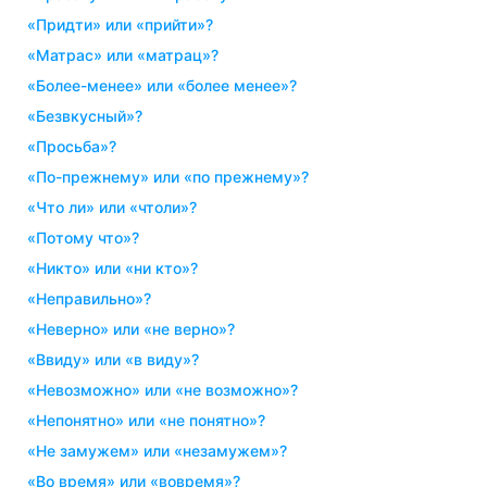
«придти» или «прийти»?
«матрас» или «матрац»?
«более-менее» или «более менее»?
«безвкусный»?
«просьба»?
«по-прежнему» или «по прежнему»?
«что ли» или «чтоли»?
«потому что»?
«никто» или «ни кто»?
«неправильно»?
«неверно» или «не верно»?
«ввиду» или «в виду»?
«невозможно» или «не возможно»?
«непонятно» или «не понятно»?
«не замужем» или «незамужем»?
«во время» или «вовремя»?