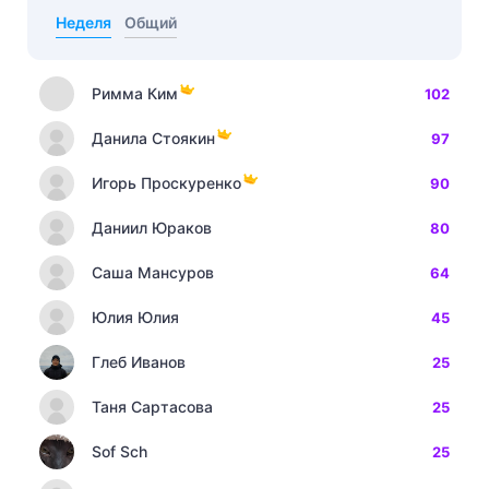
Неделя
Общий
Римма Ким
102
Данила Стоякин
97
Игорь Проскуренко
90
Даниил Юраков
80
Саша Мансуров
64
Юлия Юлия
45
Глеб Иванов
25
Таня Сартасова
25
Sof Sch
25