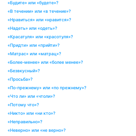
«будите» или «будете»?
«в течении» или «в течение»?
«нравиться» или «нравится»?
«надеть» или «одеть»?
«красатуля» или «красотуля»?
«придти» или «прийти»?
«матрас» или «матрац»?
«более-менее» или «более менее»?
«безвкусный»?
«просьба»?
«по-прежнему» или «по прежнему»?
«что ли» или «чтоли»?
«потому что»?
«никто» или «ни кто»?
«неправильно»?
«неверно» или «не верно»?