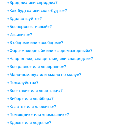
«вряд ли» или «врядли»?
«как будто» или «как-будто»?
«здравствуйте»?
«бесперспективный»?
«извините»?
«в общем» или «вообщем»?
«форс-мажорный» или «форсмажорный»?
«навряд ли», «наврятли», или «наврядли»?
«все равно» или «всеравно»?
«мало-помалу» или «мало по малу»?
«пожалуйста»?
«все-таки» или «все таки»?
«вибер» или «вайбер»?
«класть» или «ложить»?
«помощник» или «помошник»?
«здесь» или «сдесь»?