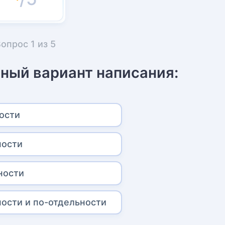
Вопрос
1
из
5
ный вариант написания:
ости
ности
ности
ности и по-отдельности