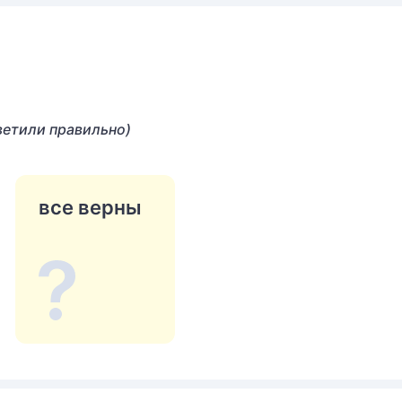
ветили правильно)
все верны