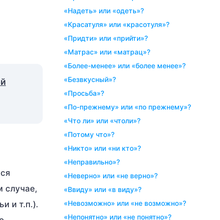
«надеть» или «одеть»?
«красатуля» или «красотуля»?
«придти» или «прийти»?
«матрас» или «матрац»?
«более-менее» или «более менее»?
«безвкусный»?
ой
«просьба»?
«по-прежнему» или «по прежнему»?
«что ли» или «чтоли»?
«потому что»?
«никто» или «ни кто»?
«неправильно»?
ься
«неверно» или «не верно»?
м случае,
«ввиду» или «в виду»?
«невозможно» или «не возможно»?
 и т.п.).
«непонятно» или «не понятно»?