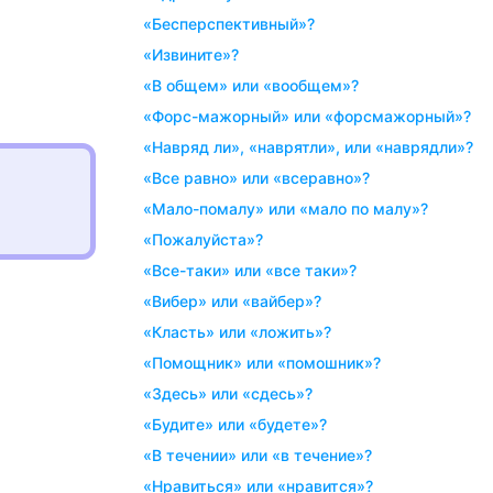
«бесперспективный»?
«извините»?
«в общем» или «вообщем»?
«форс-мажорный» или «форсмажорный»?
«навряд ли», «наврятли», или «наврядли»?
«все равно» или «всеравно»?
«мало-помалу» или «мало по малу»?
«пожалуйста»?
«все-таки» или «все таки»?
«вибер» или «вайбер»?
«класть» или «ложить»?
«помощник» или «помошник»?
«здесь» или «сдесь»?
«будите» или «будете»?
«в течении» или «в течение»?
«нравиться» или «нравится»?