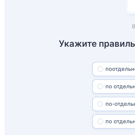
Укажите правиль
поотдельн
по отдель
по-отдель
по отдель