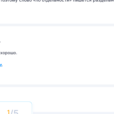
 Поэтому слово «
по отдельности
» пишется раздельн
.
 хорошо.
и
.
/5