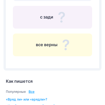
с зади
все верны
Как пишется
Популярные
Все
«вряд ли» или «врядли»?