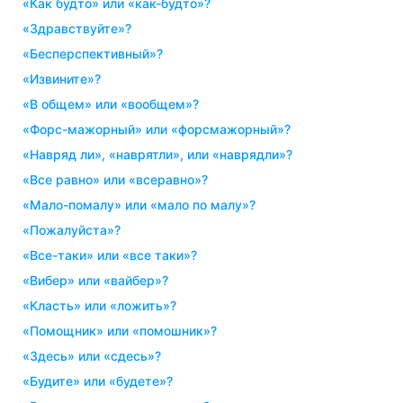
«как будто» или «как-будто»?
«здравствуйте»?
«бесперспективный»?
«извините»?
«в общем» или «вообщем»?
«форс-мажорный» или «форсмажорный»?
«навряд ли», «наврятли», или «наврядли»?
«все равно» или «всеравно»?
«мало-помалу» или «мало по малу»?
«пожалуйста»?
«все-таки» или «все таки»?
«вибер» или «вайбер»?
«класть» или «ложить»?
«помощник» или «помошник»?
«здесь» или «сдесь»?
«будите» или «будете»?