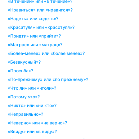
«в течении» или «в течение»?
«нравиться» или «нравится»?
«надеть» или «одеть»?
«красатуля» или «красотуля»?
«придти» или «прийти»?
«матрас» или «матрац»?
«более-менее» или «более менее»?
«безвкусный»?
«просьба»?
«по-прежнему» или «по прежнему»?
«что ли» или «чтоли»?
«потому что»?
«никто» или «ни кто»?
«неправильно»?
«неверно» или «не верно»?
«ввиду» или «в виду»?