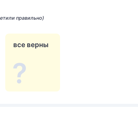
ветили правильно)
все верны