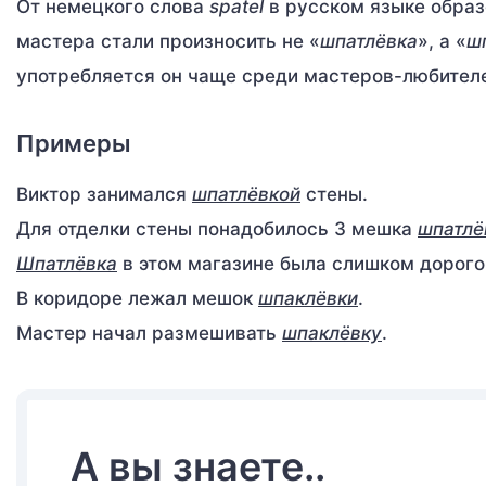
От немецкого слова
spatel
в русском языке образ
мастера стали произносить не «
шпатлёвка
», а «
ш
употребляется он чаще среди мастеров-любителе
Примеры
Виктор занимался
шпатлёвкой
стены.
Для отделки стены понадобилось 3 мешка
шпатлё
Шпатлёвка
в этом магазине была слишком дорого
В коридоре лежал мешок
шпаклёвки
.
Мастер начал размешивать
шпаклёвку
.
А вы знаете..