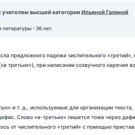
с учителем высшей категории
Ильиной Галиной
 литературы - 36 лет.
сла предложного падежа числительного «
третий
»,
(«
в третьих
»), при написании созвучного наречия в
тых
» и т. д., используемые для организации текста
дефис. Слово «
в-третьих
» пишется тоже через дефи
ось от числительного «
третий
» с помощью пристав