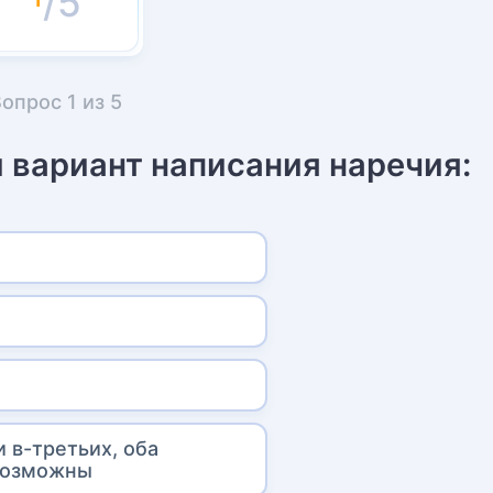
/5
Вопрос
1
из
5
 вариант написания наречия:
и в-третьих, оба
возможны