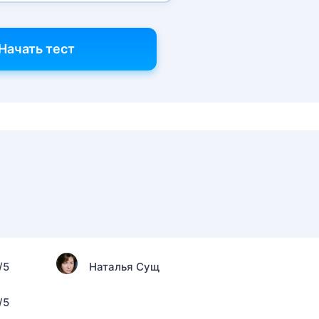
Начать тест
/5
Наталья Сущ
/5