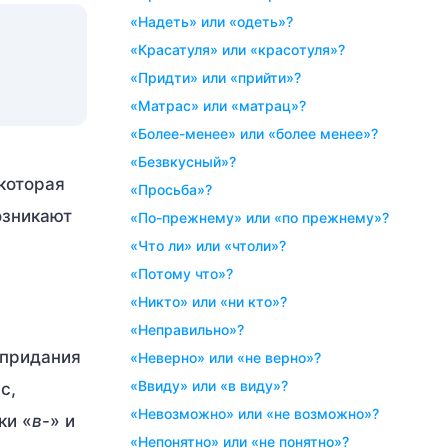
«надеть» или «одеть»?
«красатуля» или «красотуля»?
«придти» или «прийти»?
«матрас» или «матрац»?
«более-менее» или «более менее»?
«безвкусный»?
 которая
«просьба»?
озникают
«по-прежнему» или «по прежнему»?
«что ли» или «чтоли»?
«потому что»?
«никто» или «ни кто»?
«неправильно»?
, придания
«неверно» или «не верно»?
«ввиду» или «в виду»?
с,
«невозможно» или «не возможно»?
ки «
в
-» и
«непонятно» или «не понятно»?