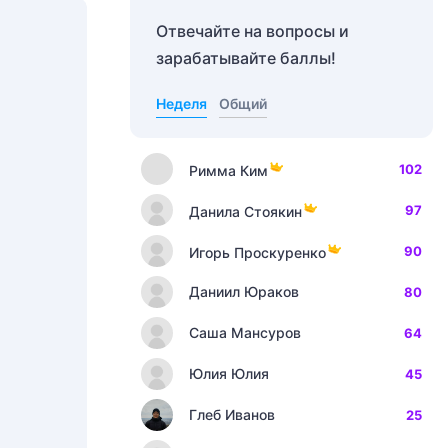
Отвечайте на вопросы и
зарабатывайте баллы!
Неделя
Общий
102
Римма Ким
97
Данила Стоякин
90
Игорь Проскуренко
Даниил Юраков
80
Саша Мансуров
64
Юлия Юлия
45
Глеб Иванов
25