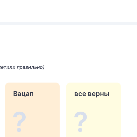
ветили правильно)
Вацап
все верны