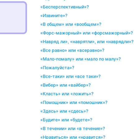
«бесперспективный»?
«извините»?
«в общем» или «вообщем»?
«форс-мажорный» или «форсмажорный»?
«навряд ли», «наврятли», или «наврядли»?
«все равно» или «всеравно»?
«мало-помалу» или «мало по малу»?
«пожалуйста»?
«все-таки» или «все таки»?
«вибер» или «вайбер»?
«класть» или «ложить»?
«помощник» или «помошник»?
«здесь» или «сдесь»?
«будите» или «будете»?
«в течении» или «в течение»?
«нравиться» или «нравится»?