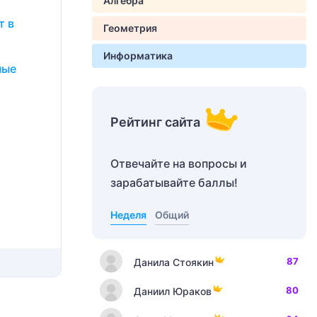
Алгебра
т в
Геометрия
Информатика
ные
Рейтинг сайта
Отвечайте на вопросы и
зарабатывайте баллы!
Неделя
Общий
87
Данила Стоякин
80
Даниил Юраков