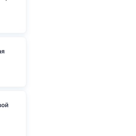
ая
вой