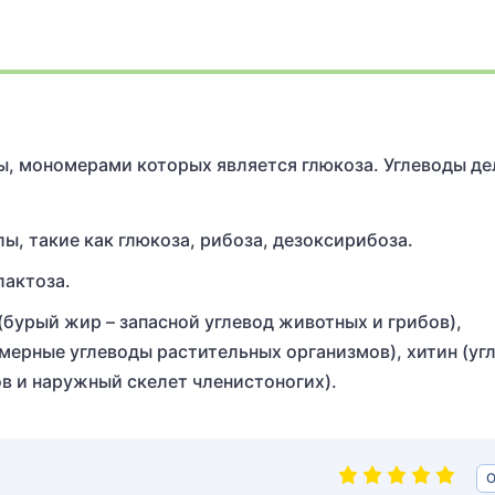
ры, мономерами которых является глюкоза. Углеводы де
ы, такие как глюкоза, рибоза, дезоксирибоза.
лактоза.
(бурый жир – запасной углевод животных и грибов),
мерные углеводы растительных организмов), хитин (уг
в и наружный скелет членистоногих).
О