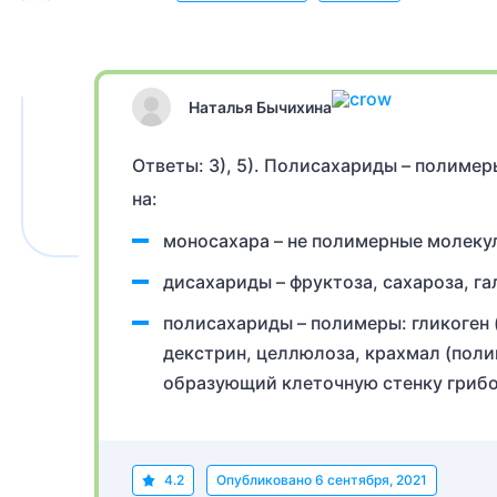
Наталья Бычихина
Ответы: 3), 5). Полисахариды – полиме
на:
моносахара – не полимерные молекул
дисахариды – фруктоза, сахароза, га
полисахариды – полимеры: гликоген 
декстрин, целлюлоза, крахмал (поли
образующий клеточную стенку грибо
4.2
Опубликовано
6 сентября, 2021