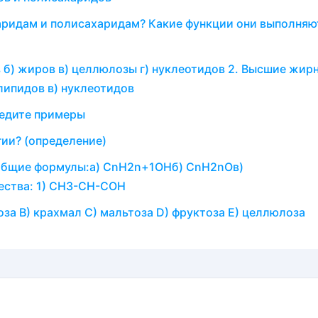
аридам и полисахаридам? Какие функции они выполняю
ов б) жиров в) целлюлозы г) нуклеотидов 2. Высшие жир
)липидов в) нуклеотидов
ведите примеры
гии? (определение)
т общие формулы:a) CnH2n+1OHб) CnH2nOв)
ества: 1) CH3-CH-COH
за B) крахмал C) мальтоза D) фруктоза E) целлюлоза