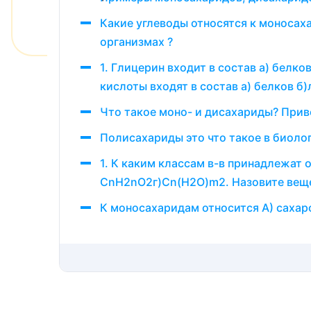
Какие углеводы относятся к моносах
организмах ?
1. Глицерин входит в состав а) белк
кислоты входят в состав а) белков б
Что такое моно- и дисахариды? При
Полисахариды это что такое в биоло
1. К каким классам в-в принадлежа
CnH2nO2г)Cn(H2O)m2. Назовите вещ
К моносахаридам относится A) сахаро