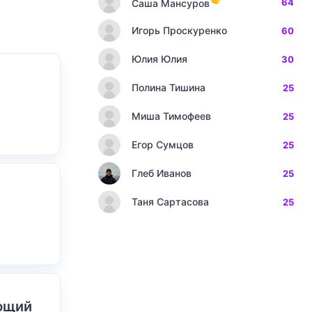
64
Саша Мансуров
Игорь Проскуренко
60
Юлия Юлия
30
Полина Тишина
25
Миша Тимофеев
25
Егор Сумцов
25
Глеб Иванов
25
Таня Сартасова
25
ающий