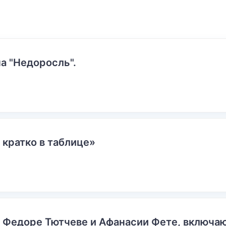
а "Недоросль".
 кратко в таблице»
о Федоре Тютчеве и Афанасии Фете, включ