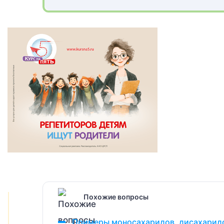
Похожие вопросы
Примеры моносахаридов, дисахарид