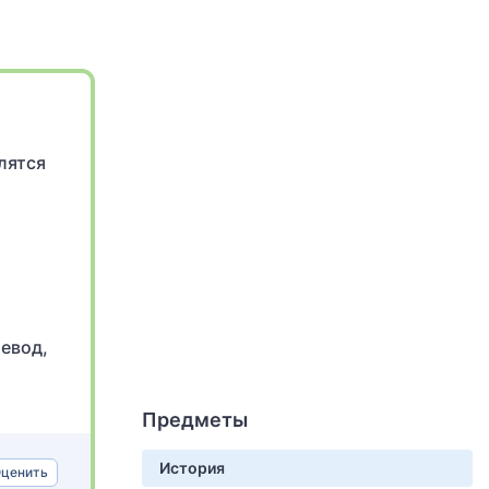
лятся
левод,
Предметы
История
ценить