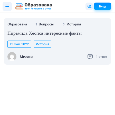
Вход
Образовака
❓
Вопросы
🏺
История
Пирамида Хеопса интересные факты
12 мая, 2022
История
Милана
1
ответ