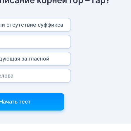
писание корней гор – гар?
ли отсутствие суффикса
едующая за гласной
слова
Начать тест