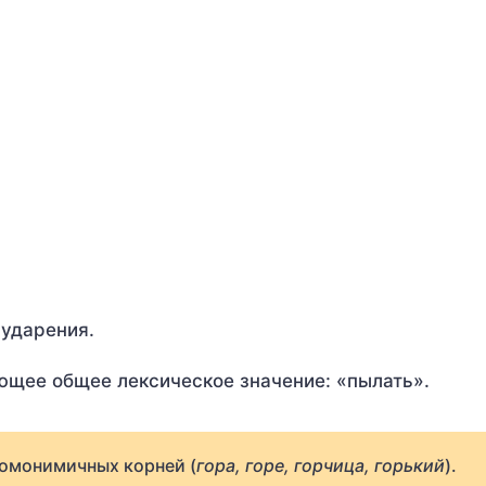
 ударения.
ющее общее лексическое значение: «пылать».
 омонимичных корней (
гора, горе, горчица, горький
).