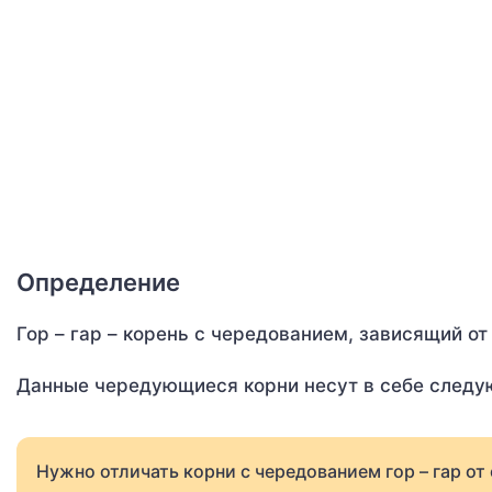
Определение
Гор – гар – корень с чередованием, зависящий от
Данные чередующиеся корни несут в себе следу
Нужно отличать корни с чередованием гор – гар от