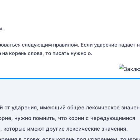
м.
зоваться следующим правилом. Если ударение падает н
 на корень слова, то писать нужно о.
ий от ударения, имеющий общее лексическое значе
орне, нужно помнить, что корни с чередующимися
, которые имеют другие лексические значения.
арения в слове: если корень под ударением, то нуж