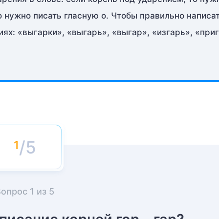
о нужно писать гласную о. Чтобы правильно написа
ях: «выгарки», «выгарь», «выгар», «изгарь», «при
/5
Вопрос
1
из
5