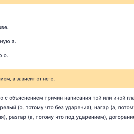
ове.
ную а.
 о.
ием, а зависит от него.
 с объяснением причин написания той или иной гл
релый (о, потому что без ударения), нагар (а, потом
я), разгар (а, потому что под ударением), догорание