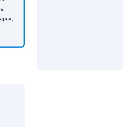
ть
гарь»,