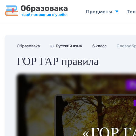
Предметы
Тес
Образовака
✍
Русский язык
6 класс
Словообр
ГОР ГАР правила