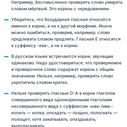
Например, бессмысленно проверять слово
умирать
словом
мёртвый
. Это корень с чередованием.
Убедитесь, что безударная гласная относится
именно к корню, а не к другой морфеме. Иначе
можно ошибиться, проверив, например, слово
продлевать
словом
продлить
. Гласная Е относится
к суффиксу -ева-, а не к корню.
В русском языке встречаются корни, звучащие
одинаково. Надо удостовериться, что проверяемое
и проверочное слово содержат корень с общим
значением. Нельзя, например, проверять слово
укротитель
словом
кратко
.
Нельзя проверять гласные О-А в корне глаголов
совершенного вида однокоренными глаголами
несовершенного вида с суффиксом -ыва-/ива-:
копать
— копка, опоздать
— поздно, полоскать
—
полощет,
хотя
закапывать, опаздывать,
выполаскивать.