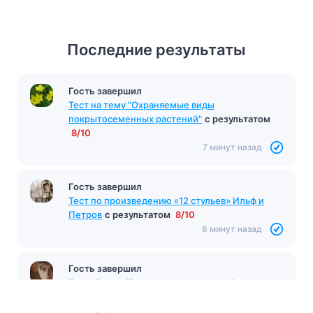
Последние результаты
Гость завершил
Тест на тему "Охраняемые виды
покрытосеменных растений"
с результатом
8/10
7 минут назад
Гость завершил
Тест по произведению «12 стульев» Ильф и
Петров
с результатом
8/10
8 минут назад
Гость завершил
Тест «Бэла» (Герой нашего времени)
с
результатом
5/5
8 минут назад