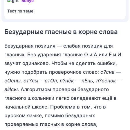
Бонус
Тест по теме
Безударные гласные в корне слова
Безударная позиция — слабая позиция для
гласных. Без ударения гласные О и А или Е и И
звучат одинаково. Чтобы не сделать ошибки,
нужно подобрать проверочное слово:
с?сна
—
сОсны, ст?лы
—стОл, п?нёк
— пЕнь, л?сёнок
—
лИсы
. Алгоритмом проверки безударного
гласного школьники легко овладевают ещё в
начальной школе. Проблема в том, что в
русском языке, помимо безударных
проверяемых гласных в корне слова,