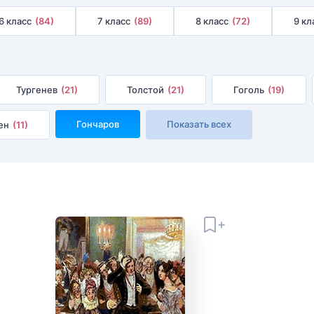
6 класс
(84)
7 класс
(89)
8 класс
(72)
9 кл
Тургенев
(21)
Толстой
(21)
Гоголь
(19)
Гончаров
Показать всех
ен
(11)