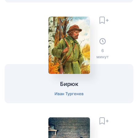
6
минут
Бирюк
Иван Тургенев