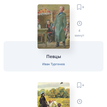
4
минут
Певцы
Иван Тургенев