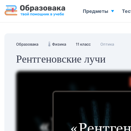
Предметы
Тес
Образовака
🌡️
Физика
11 класс
Оптика
Рентгеновские лучи