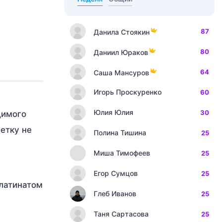
87
Данила Стоякин
80
Даниил Юраков
64
Саша Мансуров
Игорь Проскуренко
60
Юлия Юлия
30
димого
етку не
Полина Тишина
25
Миша Тимофеев
25
Егор Сумцов
25
латинатом
Глеб Иванов
25
Таня Сартасова
25