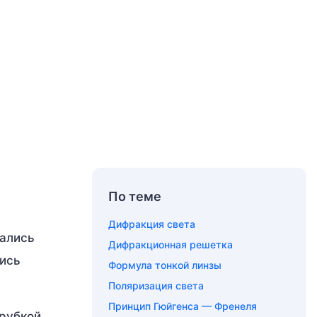
По теме
Дифракция света
кались
Дифракционная решетка
лись
Формула тонкой линзы
Поляризация света
Принцип Гюйгенса — Френеля
трубкой