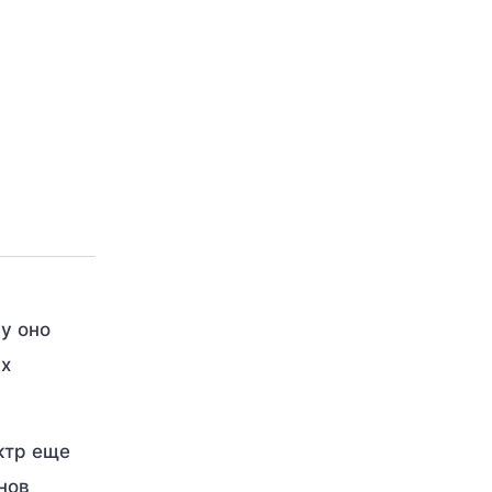
у оно
ых
ктр еще
нов