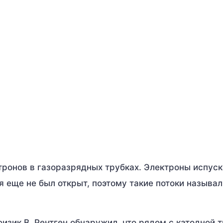
ктронов в газоразрядных трубках. Электроны испус
я еще не был открыт, поэтому такие потоки называ
физик В. Рентген обнаружил, что рядом с катодной 