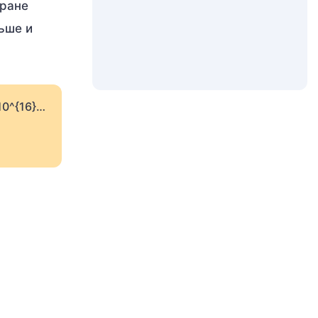
кране
ьше и
10^{16}…