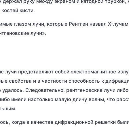
ен держал руку между экраном и катодной трубкой, 
 костей кисти.
димые глазом лучи, которые Рентген назвал X-лучам
нтгеновские лучи».
ие лучи представляют собой электромагнитное излу
ые свойства и в частности способность к дифракци
 удалось. Следовательно, рентгеновские лучи либо
либо имели настолько малую длину волны, что расс
льшим.
сь, когда в качестве дифракционной решетки были