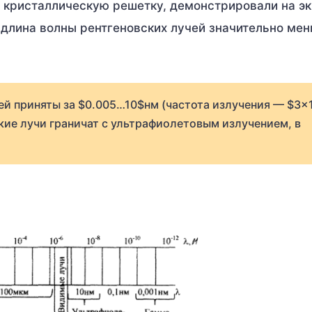
ь кристаллическую решетку, демонстрировали на э
 длина волны рентгеновских лучей значительно мен
ей приняты за $0.005…10$нм (частота излучения — $3×
кие лучи граничат с ультрафиолетовым излучением, в