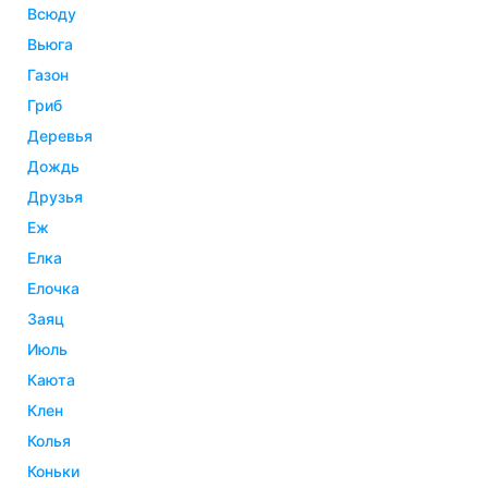
всюду
вьюга
газон
гриб
деревья
дождь
друзья
еж
елка
елочка
заяц
июль
каюта
клен
колья
коньки