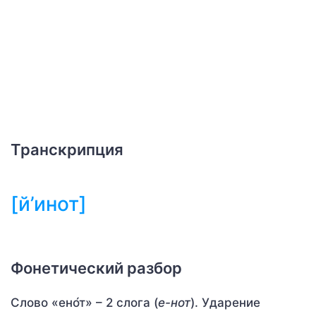
Транскрипция
[й’инот]
Фонетический разбор
Слово «ено́т» – 2 слога (
е-нот
). Ударение