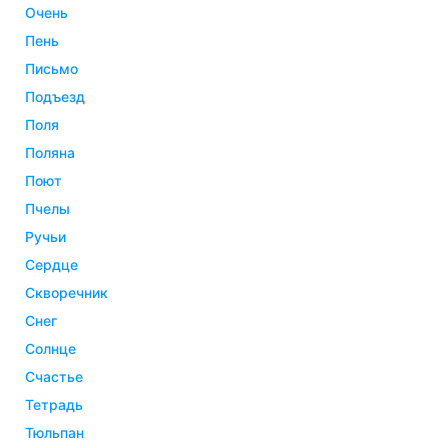
очень
пень
письмо
подъезд
поля
поляна
поют
пчелы
ручьи
сердце
скворечник
снег
солнце
счастье
тетрадь
тюльпан