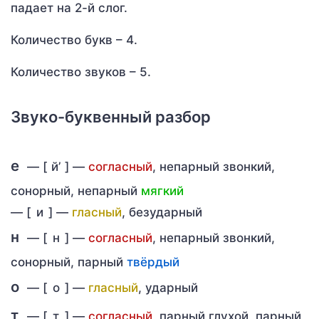
падает на 2-й слог.
Количество букв – 4.
Количество звуков – 5.
Звуко-буквенный разбор
е
— [
й’
] —
согласный
, непарный звонкий,
сонорный, непарный
мягкий
—
[
и
] —
гласный
, безударный
н
— [
н
] —
согласный
, непарный звонкий,
сонорный, парный
твёрдый
о
— [
о
] —
гласный
, ударный
т
— [
т
] —
согласный
, парный глухой, парный