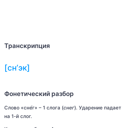
Транскрипция
[сн’эк]
Фонетический разбор
Слово «сне́г» – 1 слога (
снег
). Ударение падает
на 1-й слог.