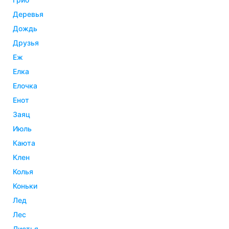
деревья
дождь
друзья
еж
елка
елочка
енот
заяц
июль
каюта
клен
колья
коньки
лед
лес
листья