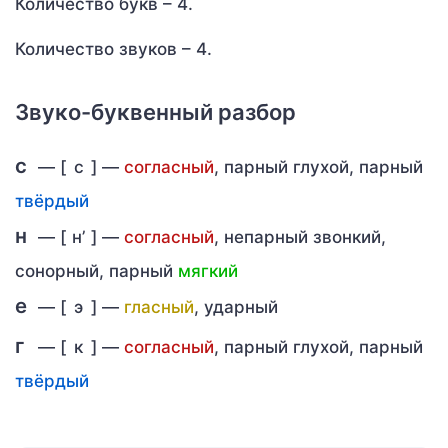
Количество букв – 4.
Количество звуков – 4.
Звуко-буквенный разбор
с
— [
с
] —
согласный
, парный глухой, парный
твёрдый
н
— [
н’
] —
согласный
, непарный звонкий,
сонорный, парный
мягкий
е
— [
э
] —
гласный
, ударный
г
— [
к
] —
согласный
, парный глухой, парный
твёрдый