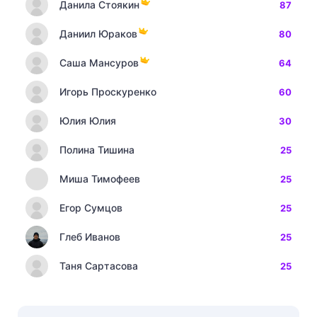
Данила Стоякин
87
Даниил Юраков
80
Саша Мансуров
64
Игорь Проскуренко
60
Юлия Юлия
30
Полина Тишина
25
Миша Тимофеев
25
Егор Сумцов
25
Глеб Иванов
25
Таня Сартасова
25