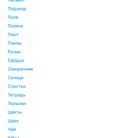
подъезд
поля
поляна
поют
пчелы
ручьи
сердце
скворечник
солнце
счастье
тетрадь
тюльпан
цветы
цирк
чай
юбка