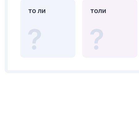
то ли
толи