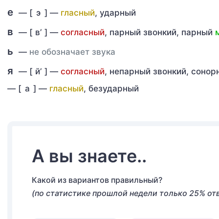
е
— [
э
] —
гласный
, ударный
в
— [
в’
] —
согласный
, парный звонкий, парный
ь
—
не обозначает звука
я
— [
й’
] —
согласный
, непарный звонкий, соно
—
[
а
] —
гласный
, безударный
А вы знаете..
Какой из вариантов правильный?
(по статистике прошлой недели только 25% от