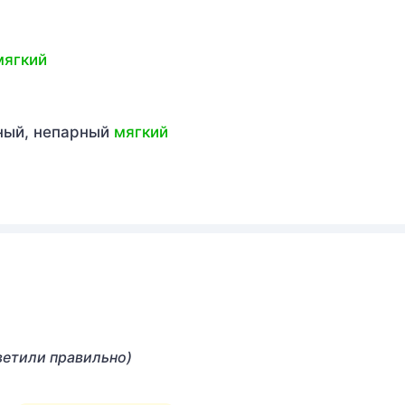
мягкий
рный, непарный
мягкий
ветили правильно)