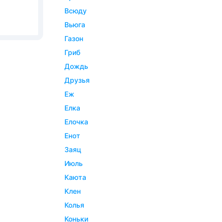
всюду
вьюга
газон
гриб
дождь
друзья
еж
елка
елочка
енот
заяц
июль
каюта
клен
колья
коньки