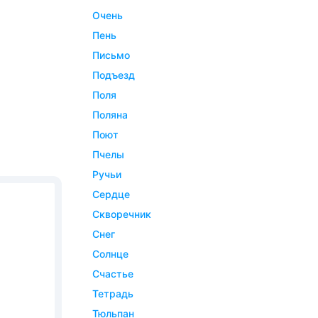
очень
пень
письмо
подъезд
поля
поляна
поют
пчелы
ручьи
сердце
скворечник
снег
солнце
счастье
тетрадь
тюльпан