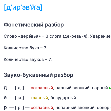
[д’ир’эв’й’а]
Фонетический разбор
Слово «дере́вья» – 3 слога (де-ревь-я). Ударение 
Количество букв – 7.
Количество звуков – 7.
Звуко-буквенный разбор
д
— [
д’
] —
согласный
, парный звонкий, парный
е
— [
и
] —
гласный
, безударный
р
— [
р’
] —
согласный
, непарный звонкий, соно