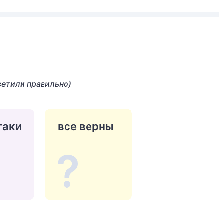
ветили правильно)
таки
все верны