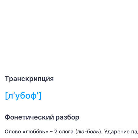
Транскрипция
[л’убоф’]
Фонетический разбор
Слово «любо́вь» – 2 слога (
лю-бовь
). Ударение па