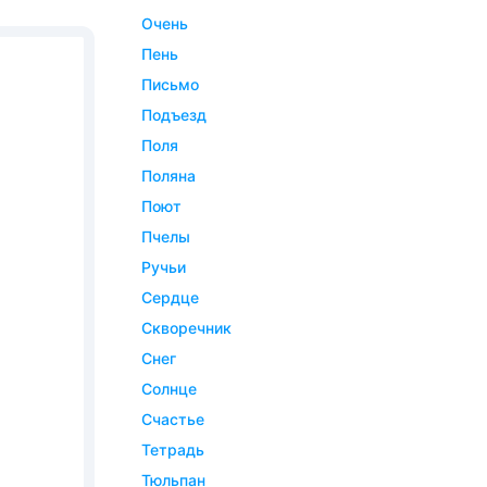
очень
пень
письмо
подъезд
поля
поляна
поют
пчелы
ручьи
сердце
скворечник
снег
солнце
счастье
тетрадь
тюльпан