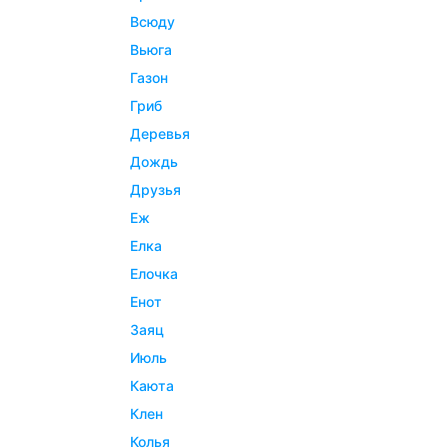
всюду
вьюга
газон
гриб
деревья
дождь
друзья
еж
елка
елочка
енот
заяц
июль
каюта
клен
колья