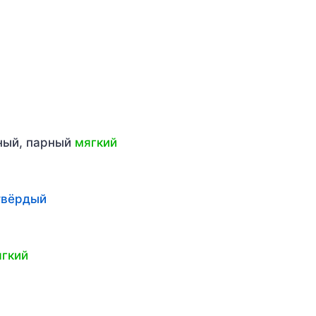
рный, парный
мягкий
твёрдый
гкий