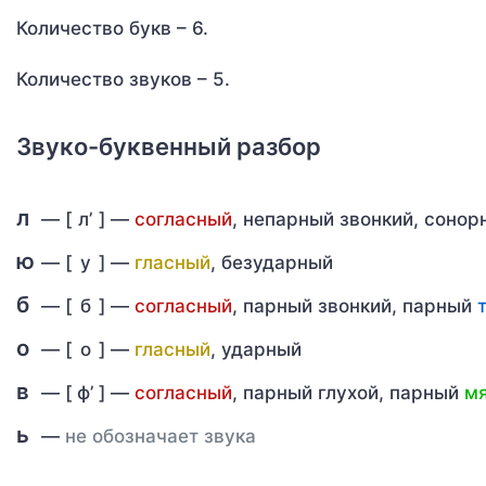
Количество букв – 6.
Количество звуков – 5.
Звуко-буквенный разбор
л
— [
л’
] —
согласный
, непарный звонкий, соно
ю
— [
у
] —
гласный
, безударный
б
— [
б
] —
согласный
, парный звонкий, парный
о
— [
о
] —
гласный
, ударный
в
— [
ф’
] —
согласный
, парный глухой, парный
мя
ь
—
не обозначает звука