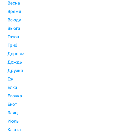
весна
время
всюду
вьюга
газон
гриб
деревья
дождь
друзья
еж
елка
елочка
енот
заяц
июль
каюта