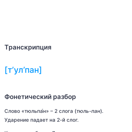
Транскрипция
[т’ул’пан]
Фонетический разбор
Слово «тюльпа́н» – 2 слога (
тюль-пан
).
Ударение падает на 2-й слог.