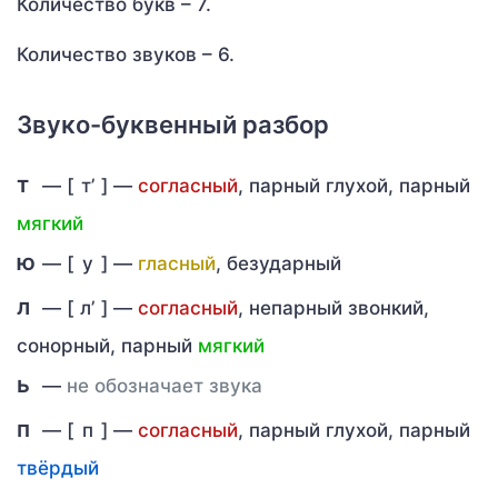
Количество букв – 7.
Количество звуков – 6.
Звуко-буквенный разбор
т
— [
т’
] —
согласный
, парный глухой, парный
мягкий
ю
— [
у
] —
гласный
, безударный
л
— [
л’
] —
согласный
, непарный звонкий,
сонорный, парный
мягкий
ь
—
не обозначает звука
п
— [
п
] —
согласный
, парный глухой, парный
твёрдый