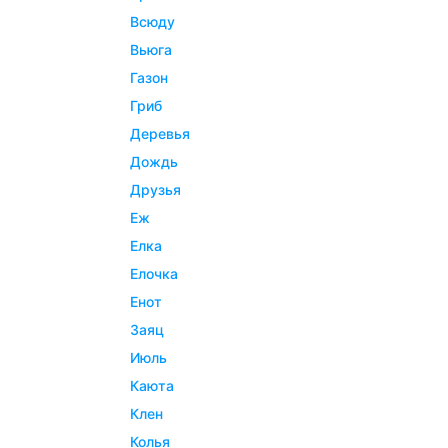
всюду
вьюга
газон
гриб
деревья
дождь
друзья
еж
елка
елочка
енот
заяц
июль
каюта
клен
колья