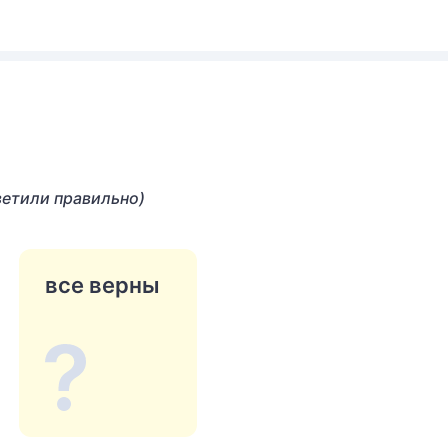
ветили правильно)
все верны