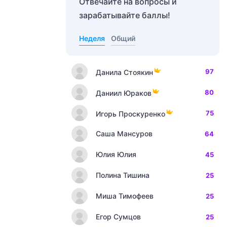
Отвечайте на вопросы и
зарабатывайте баллы!
Неделя
Общий
97
Данила Стоякин
80
Даниил Юраков
75
Игорь Проскуренко
Саша Мансуров
64
Юлия Юлия
45
Полина Тишина
25
Миша Тимофеев
25
Егор Сумцов
25