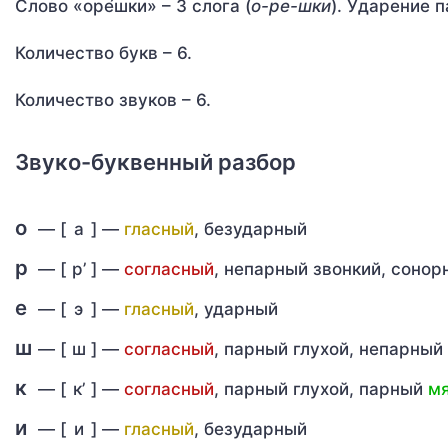
Слово «оре́шки» – 3 слога (
о-ре-шки
). Ударение п
Количество букв – 6.
Количество звуков – 6.
Звуко-буквенный разбор
о
— [
а
] —
гласный
, безударный
р
— [
р’
] —
согласный
, непарный звонкий, соно
е
— [
э
] —
гласный
, ударный
ш
— [
ш
] —
согласный
, парный глухой, непарный
к
— [
к’
] —
согласный
, парный глухой, парный
мя
и
— [
и
] —
гласный
, безударный