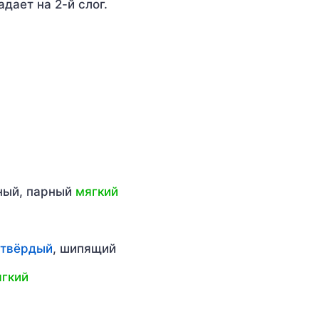
адает на 2-й слог.
рный, парный
мягкий
твёрдый
, шипящий
гкий