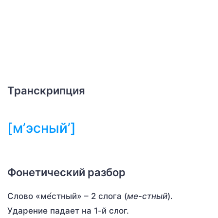
Транскрипция
[м’эсный’]
Фонетический разбор
Слово «ме́стный» – 2 слога (
ме-стный
).
Ударение падает на 1-й слог.