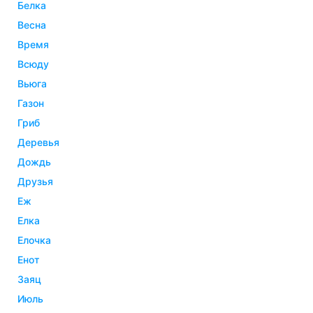
белка
весна
время
всюду
вьюга
газон
гриб
деревья
дождь
друзья
еж
елка
елочка
енот
заяц
июль