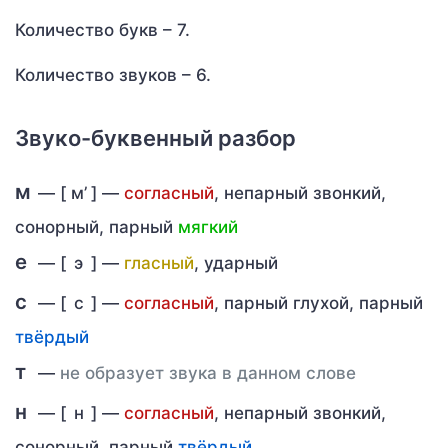
Количество букв – 7.
Количество звуков – 6.
Звуко-буквенный разбор
м
— [
м’
] —
согласный
, непарный звонкий,
сонорный, парный
мягкий
е
— [
э
] —
гласный
, ударный
с
— [
с
] —
согласный
, парный глухой, парный
твёрдый
т
—
не образует звука в данном слове
н
— [
н
] —
согласный
, непарный звонкий,
сонорный, парный
твёрдый