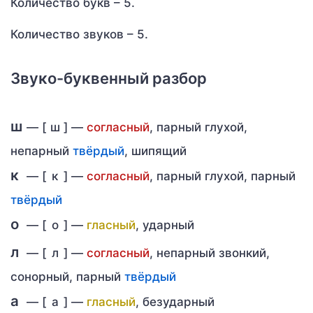
Количество букв – 5.
Количество звуков – 5.
Звуко-буквенный разбор
ш
— [
ш
] —
согласный
, парный глухой,
непарный
твёрдый
, шипящий
к
— [
к
] —
согласный
, парный глухой, парный
твёрдый
о
— [
о
] —
гласный
, ударный
л
— [
л
] —
согласный
, непарный звонкий,
сонорный, парный
твёрдый
а
— [
а
] —
гласный
, безударный