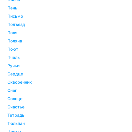
пень
письмо
подъезд
поля
поляна
поют
пчелы
ручьи
сердце
скворечник
снег
солнце
счастье
тетрадь
тюльпан
цветы