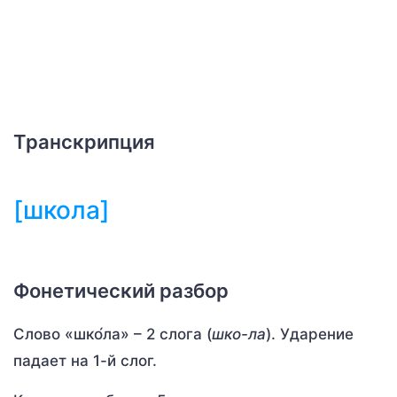
Транскрипция
[школа]
Фонетический разбор
Слово «шко́ла» – 2 слога (
шко-ла
). Ударение
падает на 1-й слог.