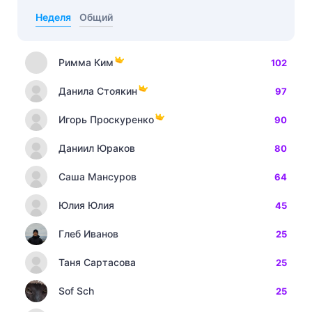
Неделя
Общий
Римма Ким
102
Данила Стоякин
97
Игорь Проскуренко
90
Даниил Юраков
80
Саша Мансуров
64
Юлия Юлия
45
Глеб Иванов
25
Таня Сартасова
25
Sof Sch
25