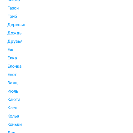
газон
гриб
деревья
дождь
друзья
еж
елка
елочка
енот
заяц
июль
каюта
клен
колья
коньки
лед