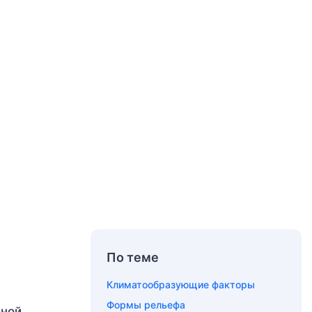
По теме
Климатообразующие факторы
Формы рельефа
рной