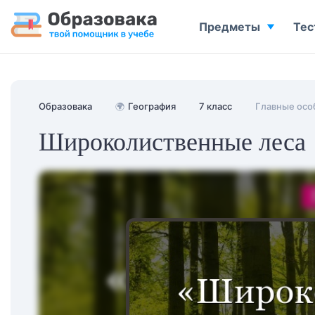
Предметы
Тес
Образовака
🌍
География
7 класс
Главные осо
Широколиственные леса