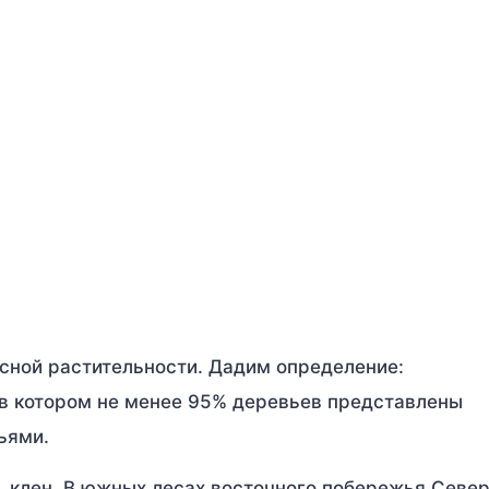
есной растительности. Дадим определение:
 в котором не менее 95% деревьев представлены
ьями.
ан, клен. В южных лесах восточного побережья Севе