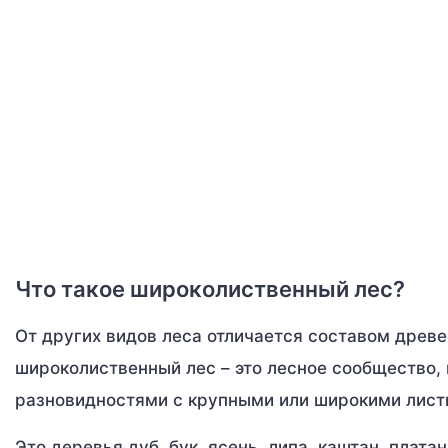
Что такое широколиственный лес?
От других видов леса отличается составом древ
широколиственный лес – это лесное сообщество,
разновидностями с крупными или широкими лист
Это деревья дуб, бук, ясень, липа, каштан, плат