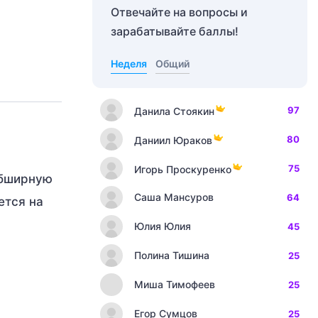
Отвечайте на вопросы и
зарабатывайте баллы!
Неделя
Общий
97
Данила Стоякин
80
Даниил Юраков
75
Игорь Проскуренко
обширную
Саша Мансуров
64
ется на
Юлия Юлия
45
Полина Тишина
25
.
Миша Тимофеев
25
Егор Сумцов
25