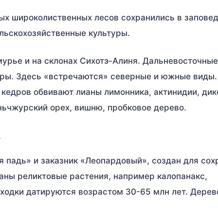
ых широколиственных лесов сохранились в заповед
ельскохозяйственные культуры.
урье и на склонах Сихотэ-Алиня. Дальневосточные
ры. Здесь «встречаются» северные и южные виды.
ы кедров обвивают лианы лимонника, актинидии, дик
ньчжурский орех, вишню, пробковое дерево.
»
я падь» и заказник «Леопардовый», создан для сох
аны реликтовые растения, например калопанакс,
ходки датируются возрастом 30-65 млн лет. Дерев