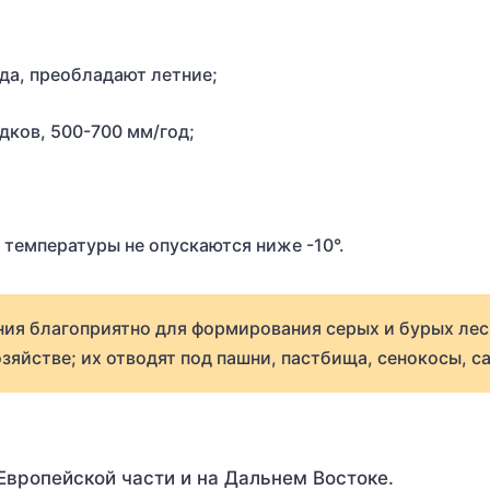
да, преобладают летние;
дков, 500-700 мм/год;
температуры не опускаются ниже -10°.
ния благоприятно для формирования серых и бурых ле
зяйстве; их отводят под пашни, пастбища, сенокосы, с
вропейской части и на Дальнем Востоке.