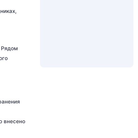
никах,
 Рядом
ого
ранения
о внесено