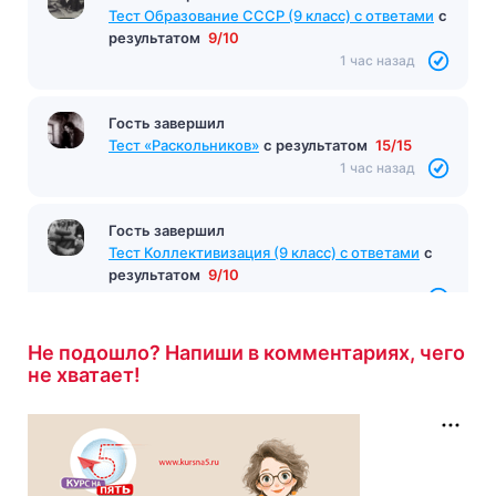
Тест на тему «Декрет о мире 1917 года»
с
результатом
9/10
1 час назад
Гость завершил
Тест Образование СССР (9 класс) с ответами
с
результатом
9/10
1 час назад
Гость завершил
Тест «Раскольников»
с результатом
15/15
1 час назад
Гость завершил
Тест Коллективизация (9 класс) с ответами
с
результатом
9/10
Не подошло? Напиши в комментариях, чего
не хватает!
1 час назад