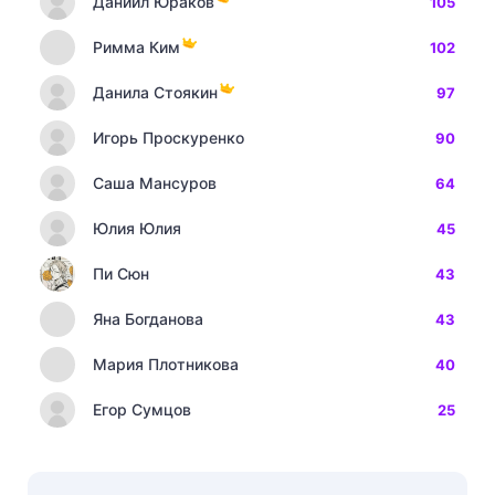
Даниил Юраков
105
Римма Ким
102
Данила Стоякин
97
Игорь Проскуренко
90
Саша Мансуров
64
Юлия Юлия
45
Пи Сюн
43
Яна Богданова
43
Мария Плотникова
40
Егор Сумцов
25