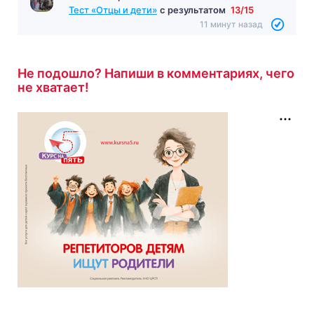
Гость завершил
Тест «Отцы и дети»
с результатом
13/15
11 минут назад
Не подошло? Напиши в комментариях, чего
не хватает!