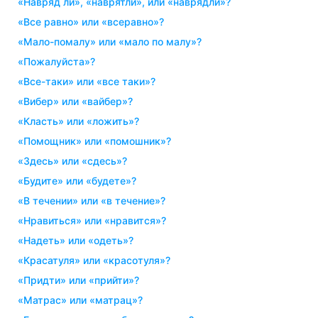
«навряд ли», «наврятли», или «наврядли»?
«все равно» или «всеравно»?
«мало-помалу» или «мало по малу»?
«пожалуйста»?
«все-таки» или «все таки»?
«вибер» или «вайбер»?
«класть» или «ложить»?
«помощник» или «помошник»?
«здесь» или «сдесь»?
«будите» или «будете»?
«в течении» или «в течение»?
«нравиться» или «нравится»?
«надеть» или «одеть»?
«красатуля» или «красотуля»?
«придти» или «прийти»?
«матрас» или «матрац»?