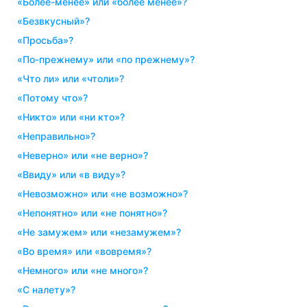
«более-менее» или «более менее»?
«безвкусный»?
«просьба»?
«по-прежнему» или «по прежнему»?
«что ли» или «чтоли»?
«потому что»?
«никто» или «ни кто»?
«неправильно»?
«неверно» или «не верно»?
«ввиду» или «в виду»?
«невозможно» или «не возможно»?
«непонятно» или «не понятно»?
«не замужем» или «незамужем»?
«во время» или «вовремя»?
«немного» или «не много»?
«с налету»?