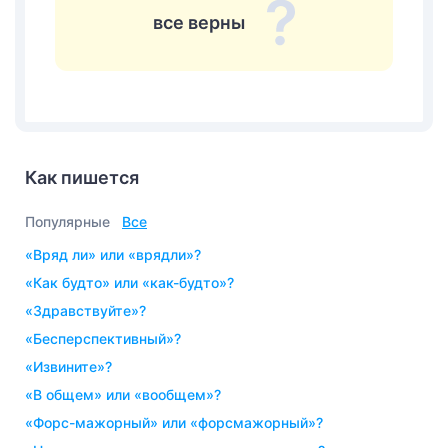
все верны
Как пишется
Популярные
Все
«вряд ли» или «врядли»?
«как будто» или «как-будто»?
«здравствуйте»?
«бесперспективный»?
«извините»?
«в общем» или «вообщем»?
«форс-мажорный» или «форсмажорный»?