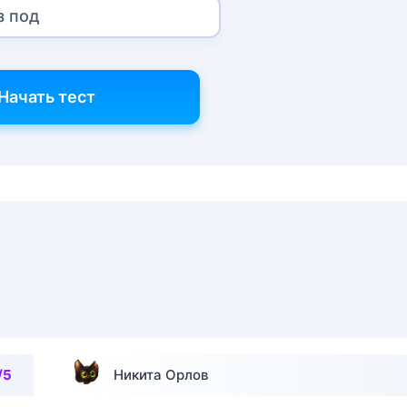
з под
Начать тест
/5
Никита Орлов