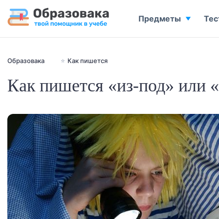
Предметы
Тес
Образовака
⭐
Как пишется
Как пишется «из-под» или «