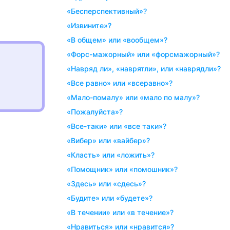
«бесперспективный»?
«извините»?
«в общем» или «вообщем»?
«форс-мажорный» или «форсмажорный»?
«навряд ли», «наврятли», или «наврядли»?
«все равно» или «всеравно»?
«мало-помалу» или «мало по малу»?
«пожалуйста»?
«все-таки» или «все таки»?
«вибер» или «вайбер»?
«класть» или «ложить»?
«помощник» или «помошник»?
«здесь» или «сдесь»?
«будите» или «будете»?
«в течении» или «в течение»?
«нравиться» или «нравится»?