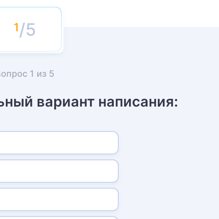
/5
Вопрос
1
из
5
ьный вариант написания: