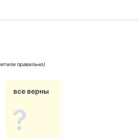
ветили правильно)
все верны