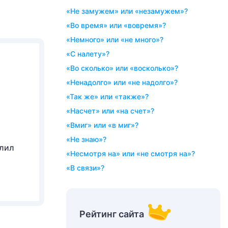
«не замужем» или «незамужем»?
«во время» или «вовремя»?
«немного» или «не много»?
«с налету»?
«во сколько» или «восколько»?
«ненадолго» или «не надолго»?
«так же» или «также»?
«насчет» или «на счет»?
«вмиг» или «в миг»?
«не знаю»?
злил
«несмотря на» или «не смотря на»?
«в связи»?
Рейтинг сайта