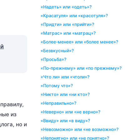
«надеть» или «одеть»?
«красатуля» или «красотуля»?
«придти» или «прийти»?
«матрас» или «матрац»?
«более-менее» или «более менее»?
ой
«безвкусный»?
«просьба»?
«по-прежнему» или «по прежнему»?
«что ли» или «чтоли»?
«потому что»?
«никто» или «ни кто»?
«неправильно»?
 правилу,
«неверно» или «не верно»?
ные из
«ввиду» или «в виду»?
лога, но и
«невозможно» или «не возможно»?
«непонятно» или «не понятно»?