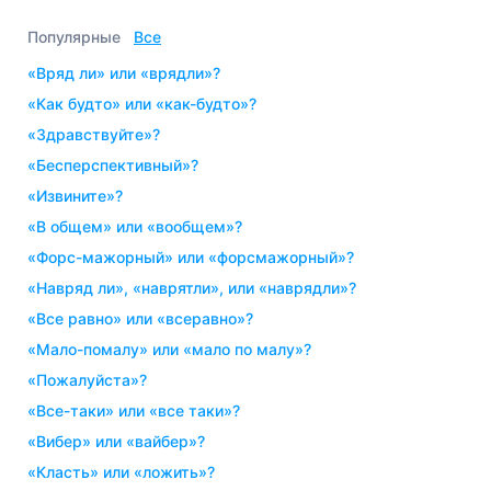
Популярные
Все
«вряд ли» или «врядли»?
«как будто» или «как-будто»?
«здравствуйте»?
«бесперспективный»?
«извините»?
«в общем» или «вообщем»?
«форс-мажорный» или «форсмажорный»?
«навряд ли», «наврятли», или «наврядли»?
«все равно» или «всеравно»?
«мало-помалу» или «мало по малу»?
«пожалуйста»?
«все-таки» или «все таки»?
«вибер» или «вайбер»?
«класть» или «ложить»?