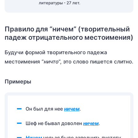
литературы - 27 лет.
Правило для “ничем” (творительный
падеж отрицательного местоимения)
Будучи формой творительного падежа
местоимения “
ничто
“, это слово пишется слитно.
Примеры
Он был для нее
ничем
.
Шеф не бывал доволен
ничем
.
Ничем
нельзя было заполнить пустоту