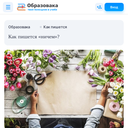
Вход
Образовака
⭐
Как пишется
Как пишется «ничем»?