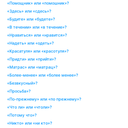
«помощник» или «помошник»?
«здесь» или «сдесь»?
«будите» или «будете»?
«в течении» или «в течение»?
«нравиться» или «нравится»?
«надеть» или «одеть»?
«красатуля» или «красотуля»?
«придти» или «прийти»?
«матрас» или «матрац»?
«более-менее» или «более менее»?
«безвкусный»?
«просьба»?
«по-прежнему» или «по прежнему»?
«что ли» или «чтоли»?
«потому что»?
«никто» или «ни кто»?