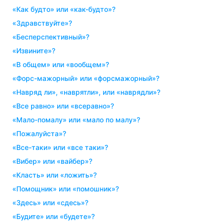
«как будто» или «как-будто»?
«здравствуйте»?
«бесперспективный»?
«извините»?
«в общем» или «вообщем»?
«форс-мажорный» или «форсмажорный»?
«навряд ли», «наврятли», или «наврядли»?
«все равно» или «всеравно»?
«мало-помалу» или «мало по малу»?
«пожалуйста»?
«все-таки» или «все таки»?
«вибер» или «вайбер»?
«класть» или «ложить»?
«помощник» или «помошник»?
«здесь» или «сдесь»?
«будите» или «будете»?