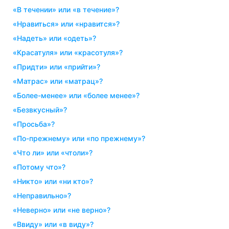
«в течении» или «в течение»?
«нравиться» или «нравится»?
«надеть» или «одеть»?
«красатуля» или «красотуля»?
«придти» или «прийти»?
«матрас» или «матрац»?
«более-менее» или «более менее»?
«безвкусный»?
«просьба»?
«по-прежнему» или «по прежнему»?
«что ли» или «чтоли»?
«потому что»?
«никто» или «ни кто»?
«неправильно»?
«неверно» или «не верно»?
«ввиду» или «в виду»?