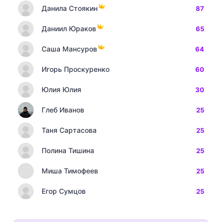
Данила Стоякин
87
Даниил Юраков
65
Саша Мансуров
64
Игорь Проскуренко
60
Юлия Юлия
30
Глеб Иванов
25
Таня Сартасова
25
Полина Тишина
25
Миша Тимофеев
25
Егор Сумцов
25