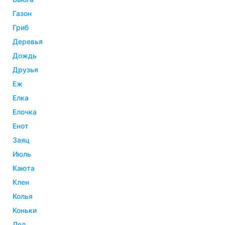
газон
гриб
деревья
дождь
друзья
еж
елка
елочка
енот
заяц
июль
каюта
клен
колья
коньки
лед