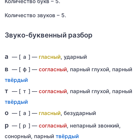
Количество букв – 5.
Количество звуков – 5.
Звуко-буквенный разбор
а
— [
а
] —
гласный
, ударный
в
— [
ф
] —
согласный
, парный глухой, парный
твёрдый
т
— [
т
] —
согласный
, парный глухой, парный
твёрдый
о
— [
а
] —
гласный
, безударный
р
— [
р
] —
согласный
, непарный звонкий,
сонорный, парный
твёрдый