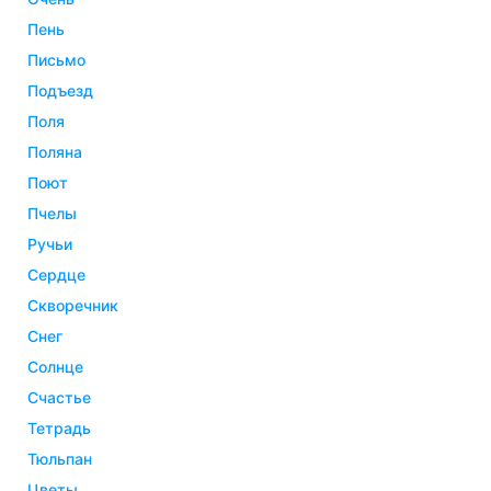
пень
письмо
подъезд
поля
поляна
поют
пчелы
ручьи
сердце
скворечник
снег
солнце
счастье
тетрадь
тюльпан
цветы