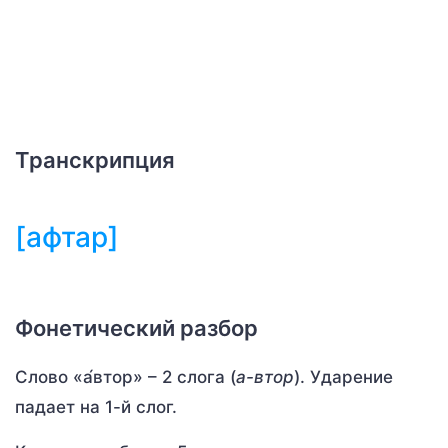
Транскрипция
[афтар]
Фонетический разбор
Слово «а́втор» – 2 слога (
а-втор
). Ударение
падает на 1-й слог.