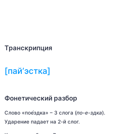
Транскрипция
[пай’эстка]
Фонетический разбор
Слово «пое́здка» – 3 слога (
по-е-здка
).
Ударение падает на 2-й слог.