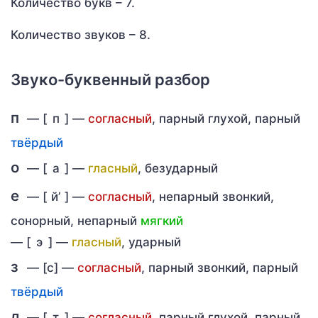
Количество букв – 7.
Количество звуков – 8.
Звуко-буквенный разбор
п
— [
п
] —
согласный
, парный глухой, парный
твёрдый
о
— [
а
] —
гласный
, безударный
е
— [
й’
] —
согласный
, непарный звонкий,
сонорный, непарный
мягкий
—
[
э
] —
гласный
, ударный
з
— [с] —
согласный
, парный звонкий, парный
твёрдый
д
— [
т
] —
согласный
, парный глухой, парный