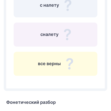
с налету
сналету
все верны
Фонетический разбор