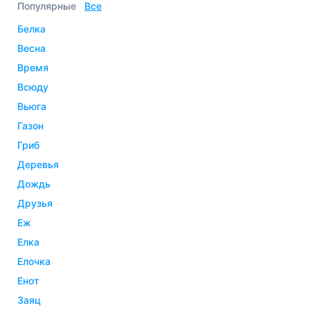
Популярные
Все
белка
весна
время
всюду
вьюга
газон
гриб
деревья
дождь
друзья
еж
елка
елочка
енот
заяц