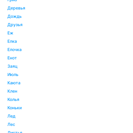
деревья
дождь
друзья
еж
елка
елочка
енот
заяц
июль
каюта
клен
колья
коньки
лед
лес
листья