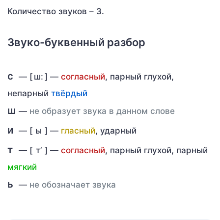
Количество звуков – 3.
Звуко-буквенный разбор
с
— [
ш:
] —
согласный
, парный глухой,
непарный
твёрдый
ш
—
не образует звука в данном слове
и
— [
ы
] —
гласный
, ударный
т
— [
т’
] —
согласный
, парный глухой, парный
мягкий
ь
—
не обозначает звука