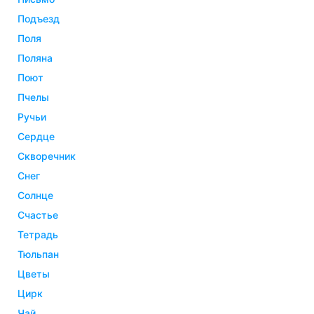
подъезд
поля
поляна
поют
пчелы
ручьи
сердце
скворечник
снег
солнце
счастье
тетрадь
тюльпан
цветы
цирк
чай