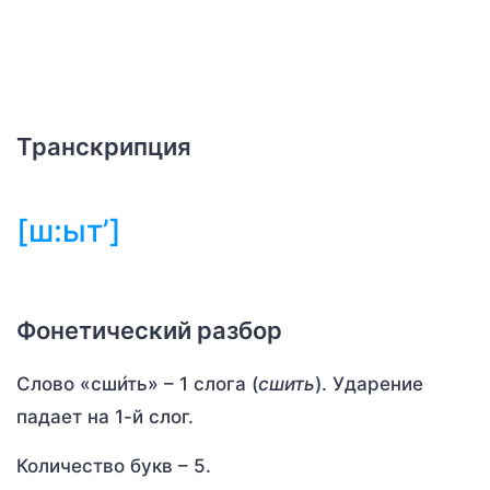
Транскрипция
[ш:ыт’]
Фонетический разбор
Слово «сши́ть» – 1 слога (
сшить
). Ударение
падает на 1-й слог.
Количество букв – 5.