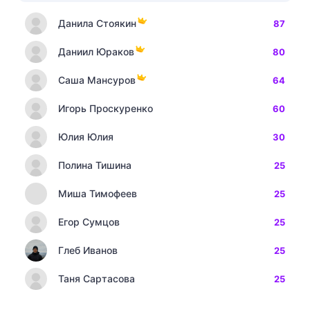
Данила Стоякин
87
Даниил Юраков
80
Саша Мансуров
64
Игорь Проскуренко
60
Юлия Юлия
30
Полина Тишина
25
Миша Тимофеев
25
Егор Сумцов
25
Глеб Иванов
25
Таня Сартасова
25